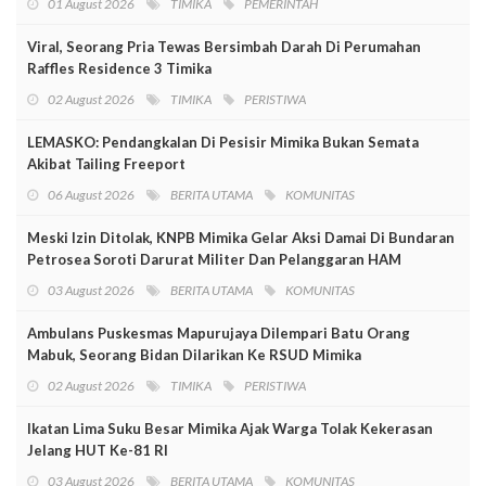
01 August 2026
TIMIKA
PEMERINTAH
Viral, Seorang Pria Tewas Bersimbah Darah Di Perumahan
Raffles Residence 3 Timika
02 August 2026
TIMIKA
PERISTIWA
LEMASKO: Pendangkalan Di Pesisir Mimika Bukan Semata
Akibat Tailing Freeport
06 August 2026
BERITA UTAMA
KOMUNITAS
Meski Izin Ditolak, KNPB Mimika Gelar Aksi Damai Di Bundaran
Petrosea Soroti Darurat Militer Dan Pelanggaran HAM
03 August 2026
BERITA UTAMA
KOMUNITAS
Ambulans Puskesmas Mapurujaya Dilempari Batu Orang
Mabuk, Seorang Bidan Dilarikan Ke RSUD Mimika
02 August 2026
TIMIKA
PERISTIWA
Ikatan Lima Suku Besar Mimika Ajak Warga Tolak Kekerasan
Jelang HUT Ke-81 RI
03 August 2026
BERITA UTAMA
KOMUNITAS