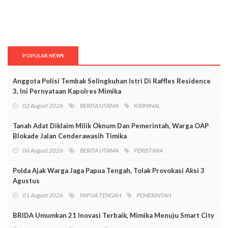
POPULAR NEWS
Anggota Polisi Tembak Selingkuhan Istri Di Raffles Residence
3, Ini Pernyataan Kapolres Mimika
02 August 2026
BERITA UTAMA
KRIMINAL
Tanah Adat Diklaim Milik Oknum Dan Pemerintah, Warga OAP
Blokade Jalan Cenderawasih Timika
06 August 2026
BERITA UTAMA
PERISTIWA
Polda Ajak Warga Jaga Papua Tengah, Tolak Provokasi Aksi 3
Agustus
01 August 2026
PAPUA TENGAH
PEMERINTAH
BRIDA Umumkan 21 Inovasi Terbaik, Mimika Menuju Smart City