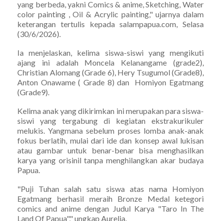
yang berbeda, yakni Comics & anime, Sketching, Water
color painting , Oil & Acrylic painting," ujarnya dalam
keterangan tertulis kepada salampapua.com, Selasa
(30/6/2026).
Ia menjelaskan, kelima siswa-siswi yang mengikuti
ajang ini adalah Moncela Kelanangame (grade2),
Christian Alomang (Grade 6), Hery Tsugumol (Grade8),
Anton Onawame ( Grade 8) dan Homiyon Egatmang
(Grade9).
Kelima anak yang dikirimkan ini merupakan para siswa-
siswi yang tergabung di kegiatan ekstrakurikuler
melukis. Yangmana sebelum proses lomba anak-anak
fokus berlatih, mulai dari ide dan konsep awal lukisan
atau gambar untuk benar-benar bisa menghasilkan
karya yang orisinil tanpa menghilangkan akar budaya
Papua.
"Puji Tuhan salah satu siswa atas nama Homiyon
Egatmang berhasil meraih Bronze Medal ketegori
comics and anime dengan Judul Karya "Taro In The
Land Of Papua"," ungkap Aurelia.