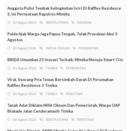
Anggota Polisi Tembak Selingkuhan Istri Di Raffles Residence
3, Ini Pernyataan Kapolres Mimika
02 August 2026
BERITA UTAMA
KRIMINAL
Polda Ajak Warga Jaga Papua Tengah, Tolak Provokasi Aksi 3
Agustus
01 August 2026
PAPUA TENGAH
PEMERINTAH
BRIDA Umumkan 21 Inovasi Terbaik, Mimika Menuju Smart City
01 August 2026
TIMIKA
PEMERINTAH
Viral, Seorang Pria Tewas Bersimbah Darah Di Perumahan
Raffles Residence 3 Timika
02 August 2026
TIMIKA
PERISTIWA
Tanah Adat Diklaim Milik Oknum Dan Pemerintah, Warga OAP
Blokade Jalan Cenderawasih Timika
06 August 2026
BERITA UTAMA
PERISTIWA
Meski Izin Ditolak, KNPB Mimika Gelar Aksi Damai Di Bundaran