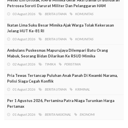
Petrosea Soroti Darurat Militer Dan Pelanggaran HAM
03 August 2026
BERITA UTAMA
KOMUNITAS
Ikatan Lima Suku Besar Mimika Ajak Warga Tolak Kekerasan
Jelang HUT Ke-81 RI
03 August 2026
BERITA UTAMA
KOMUNITAS
Ambulans Puskesmas Mapurujaya Dilempari Batu Orang
Mabuk, Seorang Bidan Dilarikan Ke RSUD Mimika
02 August 2026
TIMIKA
PERISTIWA
Pria Tewas Tertancap Puluhan Anak Panah Di Kwamki Narama,
Polisi Siaga Cegah Konflik
01 August 2026
BERITA UTAMA
KRIMINAL
Per 1 Agustus 2026, Pertamina Patra Niaga Turunkan Harga
Pertamax
01 August 2026
BERITA NASIONAL
EKONOMI