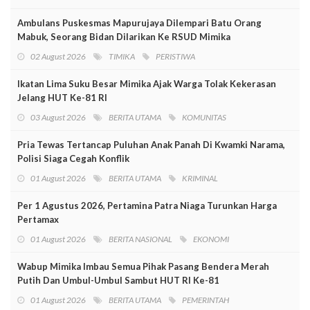
Ambulans Puskesmas Mapurujaya Dilempari Batu Orang
Mabuk, Seorang Bidan Dilarikan Ke RSUD Mimika
02 August 2026
TIMIKA
PERISTIWA
Ikatan Lima Suku Besar Mimika Ajak Warga Tolak Kekerasan
Jelang HUT Ke-81 RI
03 August 2026
BERITA UTAMA
KOMUNITAS
Pria Tewas Tertancap Puluhan Anak Panah Di Kwamki Narama,
Polisi Siaga Cegah Konflik
01 August 2026
BERITA UTAMA
KRIMINAL
Per 1 Agustus 2026, Pertamina Patra Niaga Turunkan Harga
Pertamax
01 August 2026
BERITA NASIONAL
EKONOMI
Wabup Mimika Imbau Semua Pihak Pasang Bendera Merah
Putih Dan Umbul-Umbul Sambut HUT RI Ke-81
01 August 2026
BERITA UTAMA
PEMERINTAH