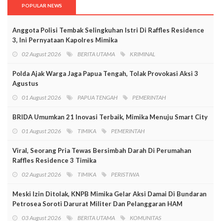
POPULAR NEWS
Anggota Polisi Tembak Selingkuhan Istri Di Raffles Residence
3, Ini Pernyataan Kapolres Mimika
02 August 2026
BERITA UTAMA
KRIMINAL
Polda Ajak Warga Jaga Papua Tengah, Tolak Provokasi Aksi 3
Agustus
01 August 2026
PAPUA TENGAH
PEMERINTAH
BRIDA Umumkan 21 Inovasi Terbaik, Mimika Menuju Smart City
01 August 2026
TIMIKA
PEMERINTAH
Viral, Seorang Pria Tewas Bersimbah Darah Di Perumahan
Raffles Residence 3 Timika
02 August 2026
TIMIKA
PERISTIWA
Meski Izin Ditolak, KNPB Mimika Gelar Aksi Damai Di Bundaran
Petrosea Soroti Darurat Militer Dan Pelanggaran HAM
03 August 2026
BERITA UTAMA
KOMUNITAS