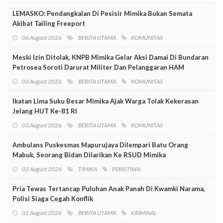
LEMASKO: Pendangkalan Di Pesisir Mimika Bukan Semata
Akibat Tailing Freeport
06 August 2026
BERITA UTAMA
KOMUNITAS
Meski Izin Ditolak, KNPB Mimika Gelar Aksi Damai Di Bundaran
Petrosea Soroti Darurat Militer Dan Pelanggaran HAM
03 August 2026
BERITA UTAMA
KOMUNITAS
Ikatan Lima Suku Besar Mimika Ajak Warga Tolak Kekerasan
Jelang HUT Ke-81 RI
03 August 2026
BERITA UTAMA
KOMUNITAS
Ambulans Puskesmas Mapurujaya Dilempari Batu Orang
Mabuk, Seorang Bidan Dilarikan Ke RSUD Mimika
02 August 2026
TIMIKA
PERISTIWA
Pria Tewas Tertancap Puluhan Anak Panah Di Kwamki Narama,
Polisi Siaga Cegah Konflik
01 August 2026
BERITA UTAMA
KRIMINAL