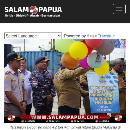
Toggl
navig
Powered by
Translate
Peresmian ekspor perdana 42 ton ikan bawal hitam tujuan Malaysia di