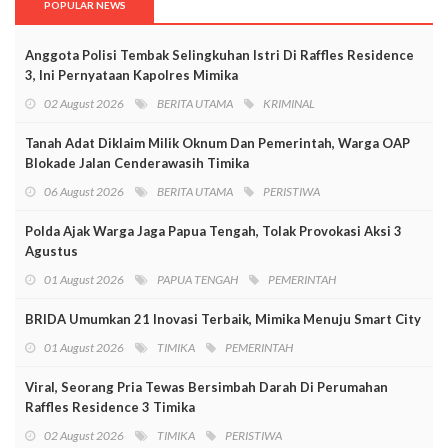
POPULAR NEWS
Anggota Polisi Tembak Selingkuhan Istri Di Raffles Residence
3, Ini Pernyataan Kapolres Mimika
02 August 2026
BERITA UTAMA
KRIMINAL
Tanah Adat Diklaim Milik Oknum Dan Pemerintah, Warga OAP
Blokade Jalan Cenderawasih Timika
06 August 2026
BERITA UTAMA
PERISTIWA
Polda Ajak Warga Jaga Papua Tengah, Tolak Provokasi Aksi 3
Agustus
01 August 2026
PAPUA TENGAH
PEMERINTAH
BRIDA Umumkan 21 Inovasi Terbaik, Mimika Menuju Smart City
01 August 2026
TIMIKA
PEMERINTAH
Viral, Seorang Pria Tewas Bersimbah Darah Di Perumahan
Raffles Residence 3 Timika
02 August 2026
TIMIKA
PERISTIWA