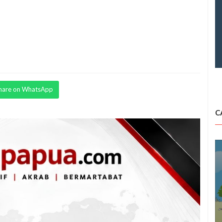
hare on WhatsApp
C