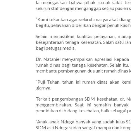
Ia menegaskan bahwa pihak rumah sakit ter
seluruh staf dengan menganggap setiap pasien se
“Kami tekankan agar seluruh masyarakat diangg
begitu, pelayanan diberikan dengan penuh kasih
Selain memastikan kualitas pelayanan, mana
kesejahteraan tenaga kesehatan. Salah satu la
bagi petugas medis.
Dr. Nataniel menyampaikan apresiasi kepad
rumah dinas bagi tenaga kesehatan. Selain it
membantu pembangunan dua unit rumah dinas khu
“Puji Tuhan, tahun ini rumah dinas akan ke
ujarnya.
Terkait pengembangan SDM kesehatan, dr. Nat
menggembirakan. Saat ini semakin banyak
pendidikan di bidang kesehatan, baik sebagai 
“Anak-anak Nduga banyak yang sudah lulus S1
SDM asli Nduga sudah sangat mampu dan kompe