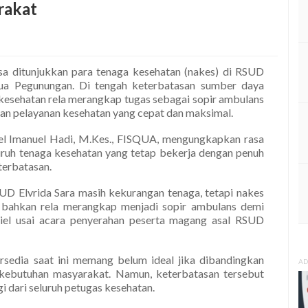
rakat
sa ditunjukkan para tenaga kesehatan (nakes) di RSUD
pua Pegunungan. Di tengah keterbatasan sumber daya
kesehatan rela merangkap tugas sebagai sopir ambulans
n pelayanan kesehatan yang cepat dan maksimal.
iel Imanuel Hadi, M.Kes., FISQUA, mengungkapkan rasa
ruh tenaga kesehatan yang tetap bekerja dengan penuh
erbatasan.
UD Elvrida Sara masih kekurangan tenaga, tetapi nakes
a bahkan rela merangkap menjadi sopir ambulans demi
aniel usai acara penyerahan peserta magang asal RSUD
rsedia saat ini memang belum ideal jika dibandingkan
AD
 kebutuhan masyarakat. Namun, keterbatasan tersebut
 dari seluruh petugas kesehatan.