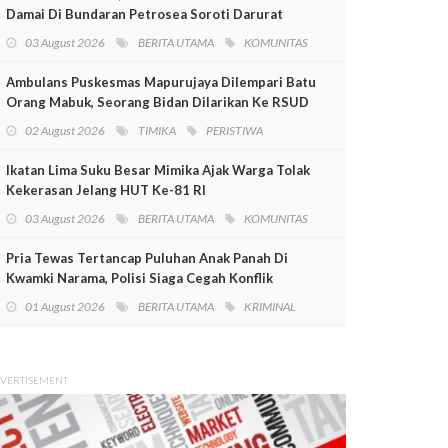
Damai Di Bundaran Petrosea Soroti Darurat
Militer Dan Pelanggaran HAM
03 August 2026
BERITA UTAMA
KOMUNITAS
Ambulans Puskesmas Mapurujaya Dilempari Batu
Orang Mabuk, Seorang Bidan Dilarikan Ke RSUD
Mimika
02 August 2026
TIMIKA
PERISTIWA
Ikatan Lima Suku Besar Mimika Ajak Warga Tolak
Kekerasan Jelang HUT Ke-81 RI
03 August 2026
BERITA UTAMA
KOMUNITAS
Pria Tewas Tertancap Puluhan Anak Panah Di
Kwamki Narama, Polisi Siaga Cegah Konflik
01 August 2026
BERITA UTAMA
KRIMINAL
VERTISEMENT