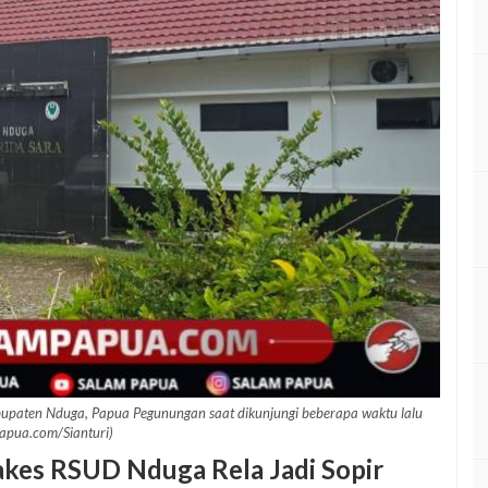
upaten Nduga, Papua Pegunungan saat dikunjungi beberapa waktu lalu
apua.com/Sianturi)
kes RSUD Nduga Rela Jadi Sopir