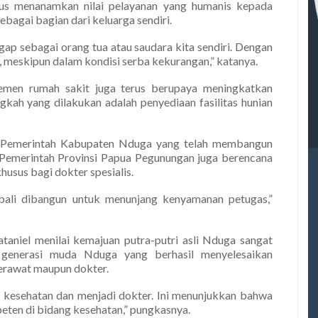
us menanamkan nilai pelayanan yang humanis kepada
bagai bagian dari keluarga sendiri.
ap sebagai orang tua atau saudara kita sendiri. Dengan
, meskipun dalam kondisi serba kekurangan,” katanya.
jemen rumah sakit juga terus berupaya meningkatkan
ngkah yang dilakukan adalah penyediaan fasilitas hunian
a Pemerintah Kabupaten Nduga yang telah membangun
u, Pemerintah Provinsi Papua Pegunungan juga berencana
sus bagi dokter spesialis.
mbali dibangun untuk menunjang kenyamanan petugas,”
aniel menilai kemajuan putra-putri asli Nduga sangat
 generasi muda Nduga yang berhasil menyelesaikan
perawat maupun dokter.
 kesehatan dan menjadi dokter. Ini menunjukkan bahwa
ten di bidang kesehatan,” pungkasnya.