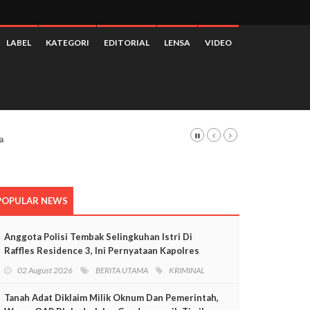
LABEL
KATEGORI
EDITORIAL
LENSA
VIDEO
POPULAR NEWS
Anggota Polisi Tembak Selingkuhan Istri Di
Raffles Residence 3, Ini Pernyataan Kapolres
Mimika
02 August 2026
BERITA UTAMA
KRIMINAL
Tanah Adat Diklaim Milik Oknum Dan Pemerintah,