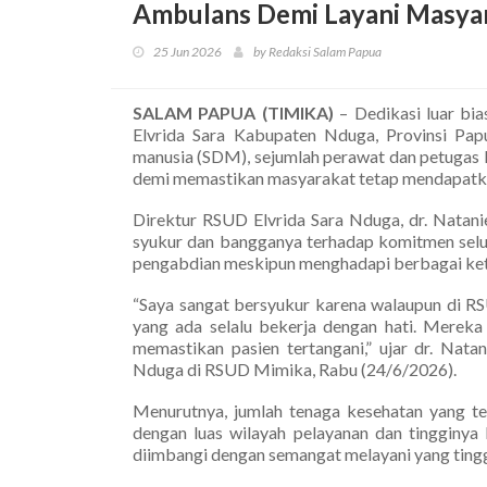
Ambulans Demi Layani Masya
25 Jun 2026
by Redaksi Salam Papua
SALAM PAPUA (TIMIKA)
– Dedikasi luar bia
Elvrida Sara Kabupaten Nduga, Provinsi Pa
manusia (SDM), sejumlah perawat dan petugas 
demi memastikan masyarakat tetap mendapatka
Direktur RSUD Elvrida Sara Nduga, dr. Natan
syukur dan bangganya terhadap komitmen selu
pengabdian meskipun menghadapi berbagai ket
“Saya sangat bersyukur karena walaupun di RS
yang ada selalu bekerja dengan hati. Merek
memastikan pasien tertangani,” ujar dr. Nat
Nduga di RSUD Mimika, Rabu (24/6/2026).
Menurutnya, jumlah tenaga kesehatan yang te
dengan luas wilayah pelayanan dan tingginya
diimbangi dengan semangat melayani yang tinggi