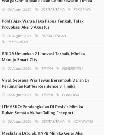
Warga OAP Blokade Jalan Cenderawasih Timika
06 August 2026
BERITA UTAMA
PERISTIWA
Polda Ajak Warga Jaga Papua Tengah, Tolak
Provokasi Aksi 3 Agustus
01 August 2026
PAPUA TENGAH
PEMERINTAH
BRIDA Umumkan 21 Inovasi Terbaik, Mimika
Menuju Smart City
01 August 2026
TIMIKA
PEMERINTAH
Viral, Seorang Pria Tewas Bersimbah Darah Di
Perumahan Raffles Residence 3 Timika
02 August 2026
TIMIKA
PERISTIWA
LEMASKO: Pendangkalan Di Pesisir Mimika
Bukan Semata Akibat Tailing Freeport
06 August 2026
BERITA UTAMA
KOMUNITAS
Meski Izin Ditolak, KNPB Mimika Gelar Aksi