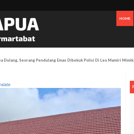
HOME
Tanggapi Persoalan Sengketa Tanah Di SP2, Berikut Penjelasannya
nslate