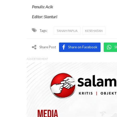
Penulis: Acik
Editor: Sianturi
Tags:
TANAH PAPUA
KESEHATAN
Share Post
Share on Facebook
S
ADVERTISEMENT