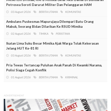
Petrosea Soroti Darurat Militer Dan Pelanggaran HAM
03 August 2026
BERITA UTAMA
KOMUNITAS
Ambulans Puskesmas Mapurujaya Dilempari Batu Orang
Mabuk, Seorang Bidan Dilarikan Ke RSUD Mimika
02 August 2026
TIMIKA
PERISTIWA
Ikatan Lima Suku Besar Mimika Ajak Warga Tolak Kekerasan
Jelang HUT Ke-81 RI
03 August 2026
BERITA UTAMA
KOMUNITAS
Pria Tewas Tertancap Puluhan Anak Panah Di Kwamki Narama,
Polisi Siaga Cegah Konflik
01 August 2026
BERITA UTAMA
KRIMINAL
ADVERTISEMENT