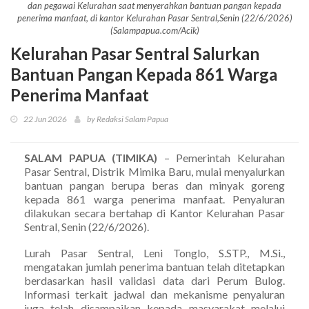
dan pegawai Kelurahan saat menyerahkan bantuan pangan kepada
penerima manfaat, di kantor Kelurahan Pasar Sentral,Senin (22/6/2026)
(Salampapua.com/Acik)
Kelurahan Pasar Sentral Salurkan
Bantuan Pangan Kepada 861 Warga
Penerima Manfaat
22 Jun 2026
by Redaksi Salam Papua
SALAM PAPUA (TIMIKA)
– Pemerintah Kelurahan
Pasar Sentral, Distrik Mimika Baru, mulai menyalurkan
bantuan pangan berupa beras dan minyak goreng
kepada 861 warga penerima manfaat. Penyaluran
dilakukan secara bertahap di Kantor Kelurahan Pasar
Sentral, Senin (22/6/2026).
Lurah Pasar Sentral, Leni Tonglo, S.STP., M.Si.,
mengatakan jumlah penerima bantuan telah ditetapkan
berdasarkan hasil validasi data dari Perum Bulog.
Informasi terkait jadwal dan mekanisme penyaluran
juga telah disampaikan kepada masyarakat melalui