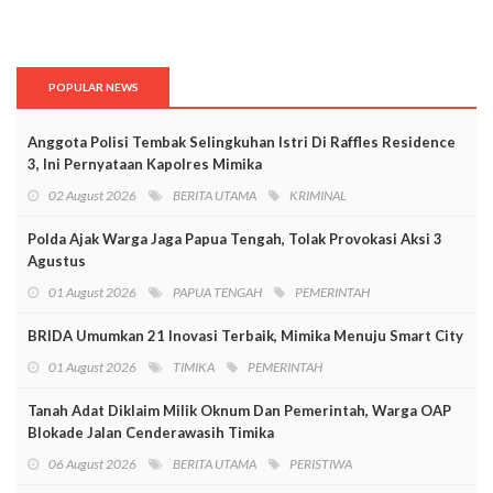
POPULAR NEWS
Anggota Polisi Tembak Selingkuhan Istri Di Raffles Residence
3, Ini Pernyataan Kapolres Mimika
02 August 2026
BERITA UTAMA
KRIMINAL
Polda Ajak Warga Jaga Papua Tengah, Tolak Provokasi Aksi 3
Agustus
01 August 2026
PAPUA TENGAH
PEMERINTAH
BRIDA Umumkan 21 Inovasi Terbaik, Mimika Menuju Smart City
01 August 2026
TIMIKA
PEMERINTAH
Tanah Adat Diklaim Milik Oknum Dan Pemerintah, Warga OAP
Blokade Jalan Cenderawasih Timika
06 August 2026
BERITA UTAMA
PERISTIWA