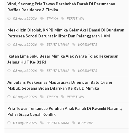
Viral, Seorang Pria Tewas Bersimbah Darah Di Perumahan
Raffles Residence 3 Timika
02 August 2026
TIMIKA
PERISTIWA
Meski Izin Ditolak, KNPB Mimika Gelar Aksi Damai Di Bundaran
Petrosea Soroti Darurat Militer Dan Pelanggaran HAM
03 August 2026
BERITA UTAMA
KOMUNITAS
Ikatan Lima Suku Besar Mimika Ajak Warga Tolak Kekerasan
Jelang HUT Ke-81 RI
03 August 2026
BERITA UTAMA
KOMUNITAS
Ambulans Puskesmas Mapurujaya Dilempari Batu Orang
Mabuk, Seorang Bidan Dilarikan Ke RSUD Mimika
02 August 2026
TIMIKA
PERISTIWA
Pria Tewas Tertancap Puluhan Anak Panah Di Kwamki Narama,
Polisi Siaga Cegah Konflik
01 August 2026
BERITA UTAMA
KRIMINAL