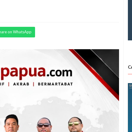
hare on WhatsApp
C