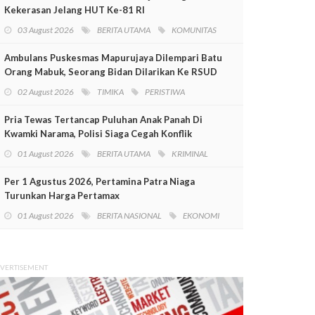
Kekerasan Jelang HUT Ke-81 RI
03 August 2026
BERITA UTAMA
KOMUNITAS
Ambulans Puskesmas Mapurujaya Dilempari Batu
Orang Mabuk, Seorang Bidan Dilarikan Ke RSUD
Mimika
02 August 2026
TIMIKA
PERISTIWA
Pria Tewas Tertancap Puluhan Anak Panah Di
Kwamki Narama, Polisi Siaga Cegah Konflik
01 August 2026
BERITA UTAMA
KRIMINAL
Per 1 Agustus 2026, Pertamina Patra Niaga
Turunkan Harga Pertamax
01 August 2026
BERITA NASIONAL
EKONOMI
VERTISEMENT