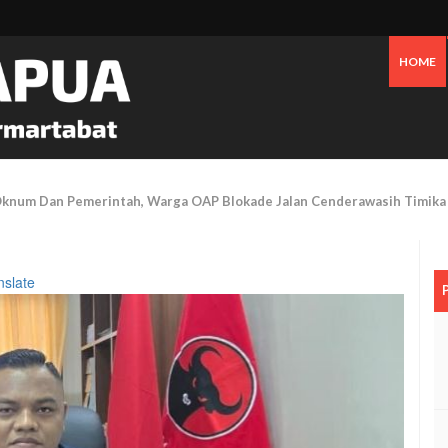
HOME
 Pesisir Mimika Bukan Semata Akibat Tailing Freeport
nslate