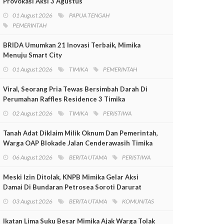
Provokasi Aksi 3 Agustus
01 August 2026
PAPUA TENGAH
PEMERINTAH
BRIDA Umumkan 21 Inovasi Terbaik, Mimika
Menuju Smart City
01 August 2026
TIMIKA
PEMERINTAH
Viral, Seorang Pria Tewas Bersimbah Darah Di
Perumahan Raffles Residence 3 Timika
02 August 2026
TIMIKA
PERISTIWA
Tanah Adat Diklaim Milik Oknum Dan Pemerintah,
Warga OAP Blokade Jalan Cenderawasih Timika
06 August 2026
BERITA UTAMA
PERISTIWA
Meski Izin Ditolak, KNPB Mimika Gelar Aksi
Damai Di Bundaran Petrosea Soroti Darurat
Militer Dan Pelanggaran HAM
03 August 2026
BERITA UTAMA
KOMUNITAS
Ikatan Lima Suku Besar Mimika Ajak Warga Tolak