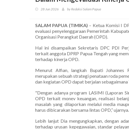
28 Jun 2026
by Redaksi Salam Papua
SALAM PAPUA (TIMIKA)
– Ketua Komisi I DP
evaluasi penyelenggaraan Pemerintah Kabupat
Organisasi Perangkat Daerah (OPD).
Hal ini disampaikan Sekretaris DPC PDI Pe
terkait anggota DPRP Papua Tengah yang memi
terhadap kinerja OPD.
Menurut Alfian, langkah Bupati Johannes 
merupakan sebuah strategi penataan roda peme
dan kegiatan OPD dapat berjalan sebagaimana V
"Dengan adanya program LASIMI (Laporan Sin
OPD terkait monev keuangan, realisasi belanja
masalah yang dilaporkan melalui media mau
harus dibicarakan bersama lintas OPD,” ujarnya.
Lebih lanjut Dia mengungkapkan, dengan ada
terhadap urusan kepegawaian, standar pelayan