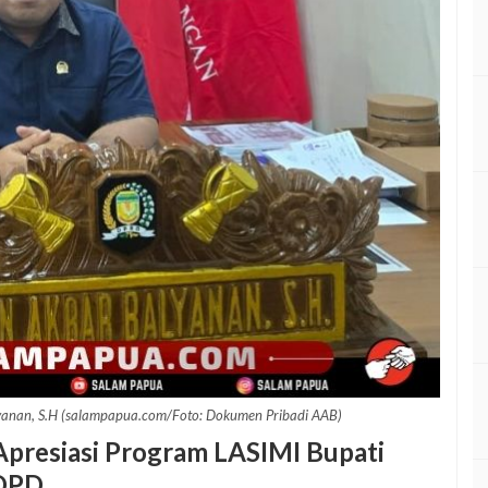
lyanan, S.H (salampapua.com/Foto: Dokumen Pribadi AAB)
Apresiasi Program LASIMI Bupati
 OPD