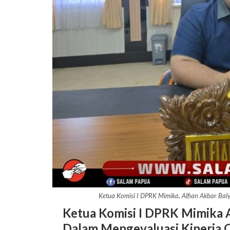
Ketua Komisi I DPRK Mimika, Alfian Akbar Ba
Ketua Komisi I DPRK Mimika 
Dalam Mengevaluasi Kinerja