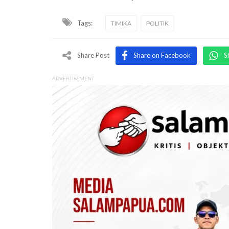
Tags:
TIMIKA
POLITIK
Share Post
Share on Facebook
S
ADVERTISEMENT