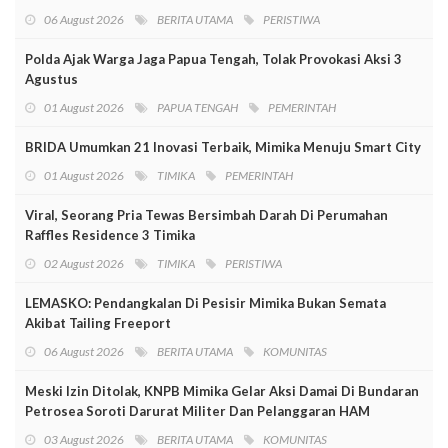
06 August 2026
BERITA UTAMA
PERISTIWA
Polda Ajak Warga Jaga Papua Tengah, Tolak Provokasi Aksi 3
Agustus
01 August 2026
PAPUA TENGAH
PEMERINTAH
BRIDA Umumkan 21 Inovasi Terbaik, Mimika Menuju Smart City
01 August 2026
TIMIKA
PEMERINTAH
Viral, Seorang Pria Tewas Bersimbah Darah Di Perumahan
Raffles Residence 3 Timika
02 August 2026
TIMIKA
PERISTIWA
LEMASKO: Pendangkalan Di Pesisir Mimika Bukan Semata
Akibat Tailing Freeport
06 August 2026
BERITA UTAMA
KOMUNITAS
Meski Izin Ditolak, KNPB Mimika Gelar Aksi Damai Di Bundaran
Petrosea Soroti Darurat Militer Dan Pelanggaran HAM
03 August 2026
BERITA UTAMA
KOMUNITAS