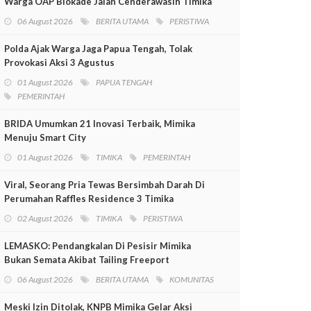
Warga OAP Blokade Jalan Cenderawasih Timika
06 August 2026
BERITA UTAMA
PERISTIWA
Polda Ajak Warga Jaga Papua Tengah, Tolak
Provokasi Aksi 3 Agustus
01 August 2026
PAPUA TENGAH
PEMERINTAH
BRIDA Umumkan 21 Inovasi Terbaik, Mimika
Menuju Smart City
01 August 2026
TIMIKA
PEMERINTAH
Viral, Seorang Pria Tewas Bersimbah Darah Di
Perumahan Raffles Residence 3 Timika
02 August 2026
TIMIKA
PERISTIWA
LEMASKO: Pendangkalan Di Pesisir Mimika
Bukan Semata Akibat Tailing Freeport
06 August 2026
BERITA UTAMA
KOMUNITAS
Meski Izin Ditolak, KNPB Mimika Gelar Aksi