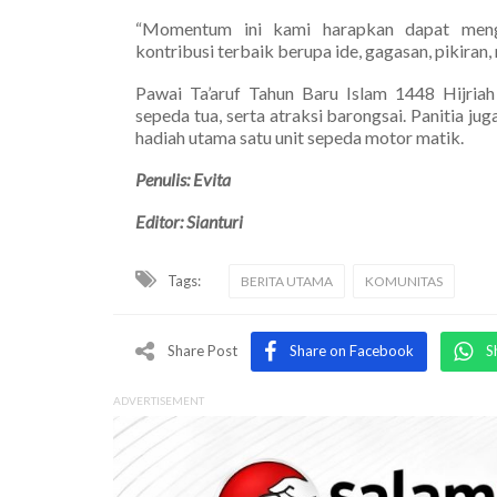
“Momentum ini kami harapkan dapat meng
kontribusi terbaik berupa ide, gagasan, pikira
Pawai Ta’aruf Tahun Baru Islam 1448 Hijria
sepeda tua, serta atraksi barongsai. Panitia j
hadiah utama satu unit sepeda motor matik.
Penulis: Evita
Editor: Sianturi
Tags:
BERITA UTAMA
KOMUNITAS
Share Post
Share on Facebook
S
ADVERTISEMENT