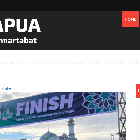
HOME
Tanggapi Persoalan Sengketa Tanah Di SP2, Berikut Penjelasannya
nslate