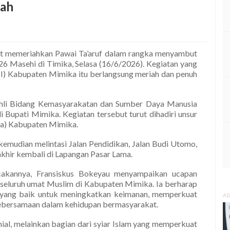
iah
t memeriahkan Pawai Ta’aruf dalam rangka menyambut
6 Masehi di Timika, Selasa (16/6/2026). Kegiatan yang
BI) Kabupaten Mimika itu berlangsung meriah dan penuh
 Ahli Bidang Kemasyarakatan dan Sumber Daya Manusia
Bupati Mimika. Kegiatan tersebut turut dihadiri unsur
da) Kabupaten Mimika.
kemudian melintasi Jalan Pendidikan, Jalan Budi Utomo,
akhir kembali di Lapangan Pasar Lama.
akannya, Fransiskus Bokeyau menyampaikan ucapan
 seluruh umat Muslim di Kabupaten Mimika. Ia berharap
 yang baik untuk meningkatkan keimanan, memperkuat
AD
ebersamaan dalam kehidupan bermasyarakat.
ial, melainkan bagian dari syiar Islam yang memperkuat