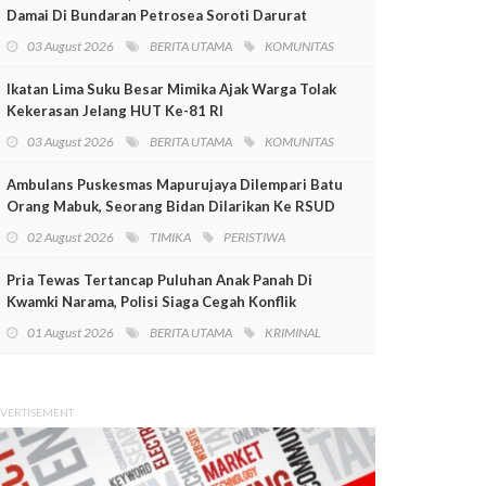
Damai Di Bundaran Petrosea Soroti Darurat
Militer Dan Pelanggaran HAM
03 August 2026
BERITA UTAMA
KOMUNITAS
Ikatan Lima Suku Besar Mimika Ajak Warga Tolak
Kekerasan Jelang HUT Ke-81 RI
03 August 2026
BERITA UTAMA
KOMUNITAS
Ambulans Puskesmas Mapurujaya Dilempari Batu
Orang Mabuk, Seorang Bidan Dilarikan Ke RSUD
Mimika
02 August 2026
TIMIKA
PERISTIWA
Pria Tewas Tertancap Puluhan Anak Panah Di
Kwamki Narama, Polisi Siaga Cegah Konflik
01 August 2026
BERITA UTAMA
KRIMINAL
VERTISEMENT