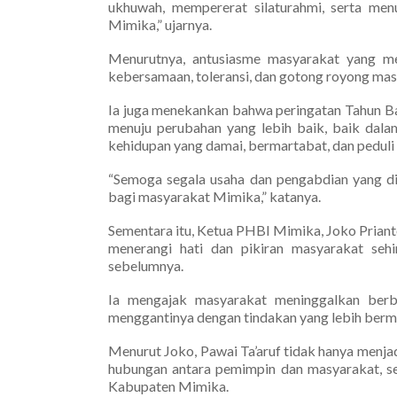
ukhuwah, mempererat silaturahmi, serta me
Mimika,” ujarnya.
Menurutnya, antusiasme masyarakat yang men
kebersamaan, toleransi, dan gotong royong mas
Ia juga menekankan bahwa peringatan Tahun B
menuju perubahan yang lebih baik, baik dalam
kehidupan yang damai, bermartabat, dan peduli
“Semoga segala usaha dan pengabdian yang d
bagi masyarakat Mimika,” katanya.
Sementara itu, Ketua PHBI Mimika, Joko Priant
menerangi hati dan pikiran masyarakat se
sebelumnya.
Ia mengajak masyarakat meninggalkan berb
menggantinya dengan tindakan yang lebih berman
Menurut Joko, Pawai Ta’aruf tidak hanya menjad
hubungan antara pemimpin dan masyarakat, s
Kabupaten Mimika.