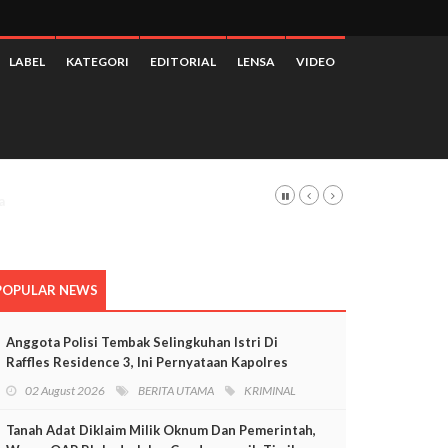
LABEL
KATEGORI
EDITORIAL
LENSA
VIDEO
POPULAR NEWS
Anggota Polisi Tembak Selingkuhan Istri Di
Raffles Residence 3, Ini Pernyataan Kapolres
Mimika
02 August 2026
BERITA UTAMA
KRIMINAL
Tanah Adat Diklaim Milik Oknum Dan Pemerintah,