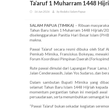
Ta’aruf 1 Muharram 1448 Hijr
16 Jun 2026
by Redaksi Salam Papua
SALAM PAPUA (TIMIKA)
– Ribuan masyaraka
Tahun Baru Islam 1 Muharram 1448 Hijriah/202
diselenggarakan Panitia Hari Besar Islam (PH
makna.
Pawai Ta’aruf secara resmi dibuka oleh Staf
Pemkab Mimika, Fransiskus Bokeyau, mewakili 
Forum Koordinasi Pimpinan Daerah (Forkopim
Rute pawai dimulai dari Lapangan Pasar Lama, 
Jalan Cenderawasih, Jalan Yos Sudarso, dan ber
Dalam sambutan Bupati Mimika yang dibac
selamat Tahun Baru Islam 1448 Hijriah kepada
momentum pergantian tahun ini menjadi awal
persaudaraan, serta menumbuhkan semangat k
“Pawai Ta’aruf bukan sekadar kegiatan seremon