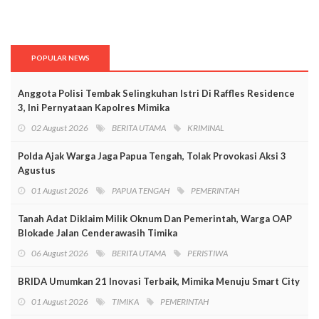
POPULAR NEWS
Anggota Polisi Tembak Selingkuhan Istri Di Raffles Residence
3, Ini Pernyataan Kapolres Mimika
02 August 2026
BERITA UTAMA
KRIMINAL
Polda Ajak Warga Jaga Papua Tengah, Tolak Provokasi Aksi 3
Agustus
01 August 2026
PAPUA TENGAH
PEMERINTAH
Tanah Adat Diklaim Milik Oknum Dan Pemerintah, Warga OAP
Blokade Jalan Cenderawasih Timika
06 August 2026
BERITA UTAMA
PERISTIWA
BRIDA Umumkan 21 Inovasi Terbaik, Mimika Menuju Smart City
01 August 2026
TIMIKA
PEMERINTAH