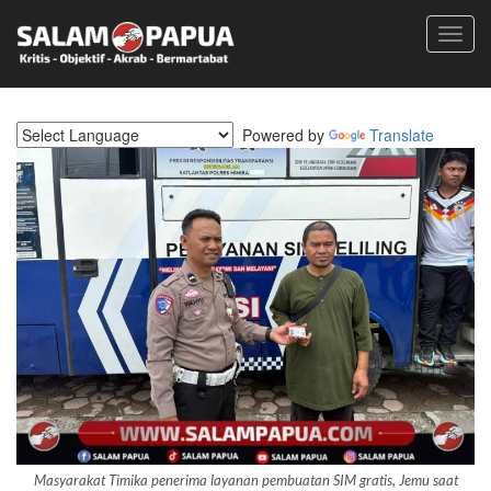
Toggl
navig
Powered by
Translate
Masyarakat Timika penerima layanan pembuatan SIM gratis, Jemu saat