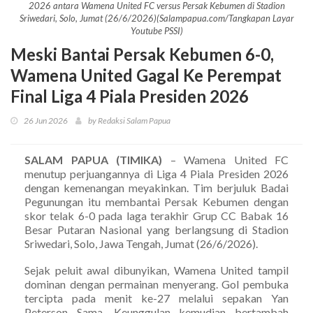
2026 antara Wamena United FC versus Persak Kebumen di Stadion
Sriwedari, Solo, Jumat (26/6/2026)(Salampapua.com/Tangkapan Layar
Youtube PSSI)
Meski Bantai Persak Kebumen 6-0,
Wamena United Gagal Ke Perempat
Final Liga 4 Piala Presiden 2026
26 Jun 2026
by Redaksi Salam Papua
SALAM PAPUA (TIMIKA)
– Wamena United FC
menutup perjuangannya di Liga 4 Piala Presiden 2026
dengan kemenangan meyakinkan. Tim berjuluk Badai
Pegunungan itu membantai Persak Kebumen dengan
skor telak 6-0 pada laga terakhir Grup CC Babak 16
Besar Putaran Nasional yang berlangsung di Stadion
Sriwedari, Solo, Jawa Tengah, Jumat (26/6/2026).
Sejak peluit awal dibunyikan, Wamena United tampil
dominan dengan permainan menyerang. Gol pembuka
tercipta pada menit ke-27 melalui sepakan Yan
Peterson Sama. Keunggulan kemudian bertambah