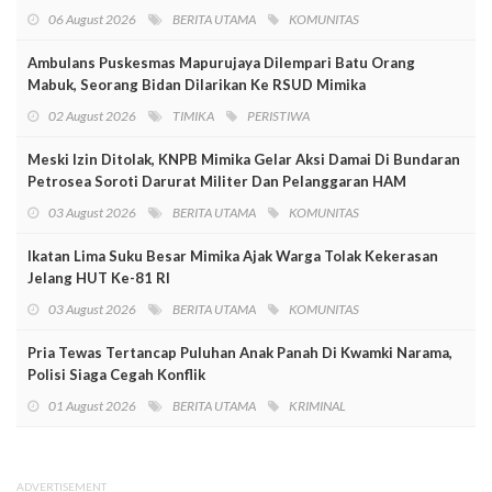
06 August 2026
BERITA UTAMA
KOMUNITAS
Ambulans Puskesmas Mapurujaya Dilempari Batu Orang
Mabuk, Seorang Bidan Dilarikan Ke RSUD Mimika
02 August 2026
TIMIKA
PERISTIWA
Meski Izin Ditolak, KNPB Mimika Gelar Aksi Damai Di Bundaran
Petrosea Soroti Darurat Militer Dan Pelanggaran HAM
03 August 2026
BERITA UTAMA
KOMUNITAS
Ikatan Lima Suku Besar Mimika Ajak Warga Tolak Kekerasan
Jelang HUT Ke-81 RI
03 August 2026
BERITA UTAMA
KOMUNITAS
Pria Tewas Tertancap Puluhan Anak Panah Di Kwamki Narama,
Polisi Siaga Cegah Konflik
01 August 2026
BERITA UTAMA
KRIMINAL
ADVERTISEMENT