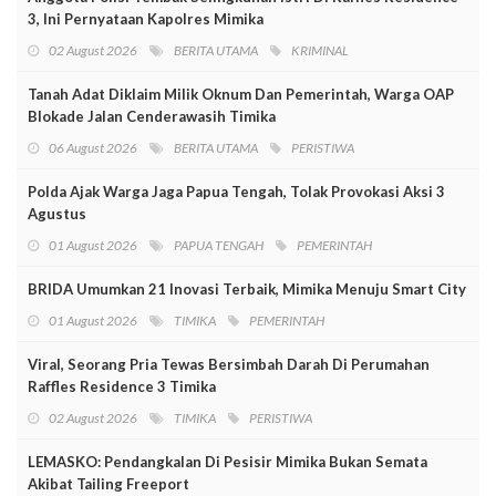
3, Ini Pernyataan Kapolres Mimika
02 August 2026
BERITA UTAMA
KRIMINAL
Tanah Adat Diklaim Milik Oknum Dan Pemerintah, Warga OAP
Blokade Jalan Cenderawasih Timika
06 August 2026
BERITA UTAMA
PERISTIWA
Polda Ajak Warga Jaga Papua Tengah, Tolak Provokasi Aksi 3
Agustus
01 August 2026
PAPUA TENGAH
PEMERINTAH
BRIDA Umumkan 21 Inovasi Terbaik, Mimika Menuju Smart City
01 August 2026
TIMIKA
PEMERINTAH
Viral, Seorang Pria Tewas Bersimbah Darah Di Perumahan
Raffles Residence 3 Timika
02 August 2026
TIMIKA
PERISTIWA
LEMASKO: Pendangkalan Di Pesisir Mimika Bukan Semata
Akibat Tailing Freeport