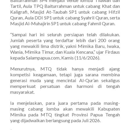
Baiturrahman SP4 menjadi venue lomba Tilawah dan
Tartil, Aula TPQ Baiturrahman untuk cabang Khat dan
Kaligrafi, Masjid At-Taubah SP1 untuk cabang Hifzil
Quran, Aula DDI SP1 untuk cabang Syahril Quran, serta
Masjid Al-Muhajirin SP1 untuk cabang Fahmil Quran.
“Sampai hari ini seluruh persiapan telah dilakukan.
Jumlah peserta yang terdaftar lebih dari 200 orang
yang mewakili lima distrik, yakni Mimika Baru, Iwaka,
Wania, Mimika Timur, dan Kuala Kencana,” ujar Firdaus
kepada Salampapua.com, Kamis (11/6/2026).
Menurutnya, MTQ tidak hanya menjadi ajang
kompetisi keagamaan, tetapi juga sarana membina
generasi muda yang mencintai Al-Qur’an sekaligus
memperkuat persatuan dan harmoni di tengah
masyarakat.
Ia menjelaskan, para juara pertama pada masing-
masing cabang lomba akan mewakili Kabupaten
Mimika pada MTQ tingkat Provinsi Papua Tengah
yang dijadwalkan berlangsung pada Juli 2026.