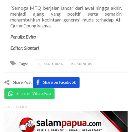
“Semoga MTQ berjalan lancar dari awal hingga akhir,
menjadi ajang yang positif serta semakin
menumbuhkan kecintaan generasi muda terhadap Al-
Qur’an,” pungkasnya.
Penulis: Evita
Editor: Sianturi
Tags:
BERITA UTAMA
KOMUNITAS
Share Post
Share on Facebook
Share on WhatsApp
ADVERTISEMENT