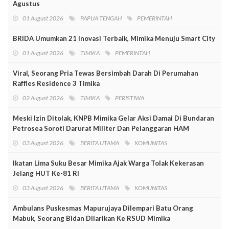
Agustus
01 August 2026
PAPUA TENGAH
PEMERINTAH
BRIDA Umumkan 21 Inovasi Terbaik, Mimika Menuju Smart City
01 August 2026
TIMIKA
PEMERINTAH
Viral, Seorang Pria Tewas Bersimbah Darah Di Perumahan
Raffles Residence 3 Timika
02 August 2026
TIMIKA
PERISTIWA
Meski Izin Ditolak, KNPB Mimika Gelar Aksi Damai Di Bundaran
Petrosea Soroti Darurat Militer Dan Pelanggaran HAM
03 August 2026
BERITA UTAMA
KOMUNITAS
Ikatan Lima Suku Besar Mimika Ajak Warga Tolak Kekerasan
Jelang HUT Ke-81 RI
03 August 2026
BERITA UTAMA
KOMUNITAS
Ambulans Puskesmas Mapurujaya Dilempari Batu Orang
Mabuk, Seorang Bidan Dilarikan Ke RSUD Mimika