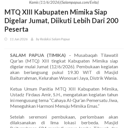
Kamis (11/6/2026)(Salampapua.com/Evita)
MTQ XIII Kabupaten Mimika Siap
Digelar Jumat, Diikuti Lebih Dari 200
Peserta
11 Jun 2026
by Redaksi Salam Papua
SALAM PAPUA (TIMIKA)
– Musabaqah Tilawatil
Qur'an (MTQ) XIII tingkat Kabupaten Mimika siap
digelar mulai Jumat (12/6/2026). Pembukaan kegiatan
akan berlangsung pukul 19.30 WIT di Masjid
Baiturrahman, Kelurahan Wonosari Jaya, Distrik Wania.
Ketua Umum Panitia MTQ XIII Kabupaten Mimika,
Ustadz Firdaus Amir, S.H., mengatakan kegiatan tahun
ini mengusung tema “Cahaya Al-Qur’an Pemersatu Jiwa,
Meneguhkan Harmoni Menuju Mimika Emas.”
Setelah seremoni pembukaan, perlombaan akan
dilaksanakan di lima lokasi berbeda. Masjid