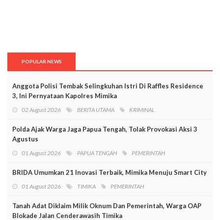
POPULAR NEWS
Anggota Polisi Tembak Selingkuhan Istri Di Raffles Residence
3, Ini Pernyataan Kapolres Mimika
02 August 2026
BERITA UTAMA
KRIMINAL
Polda Ajak Warga Jaga Papua Tengah, Tolak Provokasi Aksi 3
Agustus
01 August 2026
PAPUA TENGAH
PEMERINTAH
BRIDA Umumkan 21 Inovasi Terbaik, Mimika Menuju Smart City
01 August 2026
TIMIKA
PEMERINTAH
Tanah Adat Diklaim Milik Oknum Dan Pemerintah, Warga OAP
Blokade Jalan Cenderawasih Timika