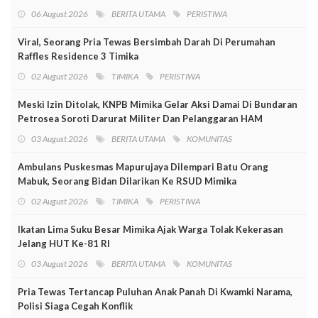
06 August 2026
BERITA UTAMA
PERISTIWA
Viral, Seorang Pria Tewas Bersimbah Darah Di Perumahan
Raffles Residence 3 Timika
02 August 2026
TIMIKA
PERISTIWA
Meski Izin Ditolak, KNPB Mimika Gelar Aksi Damai Di Bundaran
Petrosea Soroti Darurat Militer Dan Pelanggaran HAM
03 August 2026
BERITA UTAMA
KOMUNITAS
Ambulans Puskesmas Mapurujaya Dilempari Batu Orang
Mabuk, Seorang Bidan Dilarikan Ke RSUD Mimika
02 August 2026
TIMIKA
PERISTIWA
Ikatan Lima Suku Besar Mimika Ajak Warga Tolak Kekerasan
Jelang HUT Ke-81 RI
03 August 2026
BERITA UTAMA
KOMUNITAS
Pria Tewas Tertancap Puluhan Anak Panah Di Kwamki Narama,
Polisi Siaga Cegah Konflik