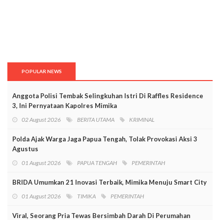
POPULAR NEWS
Anggota Polisi Tembak Selingkuhan Istri Di Raffles Residence
3, Ini Pernyataan Kapolres Mimika
02 August 2026
BERITA UTAMA
KRIMINAL
Polda Ajak Warga Jaga Papua Tengah, Tolak Provokasi Aksi 3
Agustus
01 August 2026
PAPUA TENGAH
PEMERINTAH
BRIDA Umumkan 21 Inovasi Terbaik, Mimika Menuju Smart City
01 August 2026
TIMIKA
PEMERINTAH
Viral, Seorang Pria Tewas Bersimbah Darah Di Perumahan