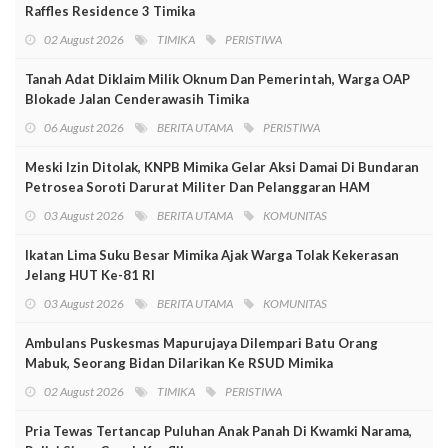
Raffles Residence 3 Timika
02 August 2026
TIMIKA
PERISTIWA
Tanah Adat Diklaim Milik Oknum Dan Pemerintah, Warga OAP
Blokade Jalan Cenderawasih Timika
06 August 2026
BERITA UTAMA
PERISTIWA
Meski Izin Ditolak, KNPB Mimika Gelar Aksi Damai Di Bundaran
Petrosea Soroti Darurat Militer Dan Pelanggaran HAM
03 August 2026
BERITA UTAMA
KOMUNITAS
Ikatan Lima Suku Besar Mimika Ajak Warga Tolak Kekerasan
Jelang HUT Ke-81 RI
03 August 2026
BERITA UTAMA
KOMUNITAS
Ambulans Puskesmas Mapurujaya Dilempari Batu Orang
Mabuk, Seorang Bidan Dilarikan Ke RSUD Mimika
02 August 2026
TIMIKA
PERISTIWA
Pria Tewas Tertancap Puluhan Anak Panah Di Kwamki Narama,