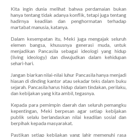
Kita ingin dunia melihat bahwa perdamaian bukan
hanya tentang tidak adanya konflik, tetapi juga tentang
hadirnya keadilan dan penghormatan terhadap
martabat manusia, katanya.
Dalam kesempatan itu, Meki juga mengajak seluruh
elemen bangsa, khususnya generasi muda, untuk
menjadikan Pancasila sebagai ideologi yang hidup
(living ideology) dan diwujudkan dalam kehidupan
sehari-hari.
Jangan biarkan nilai-nilai luhur Pancasila hanya menjadi
hiasan di dinding kantor atau sekadar teks dalam buku
sejarah. Pancasila harus hidup dalam tindakan, perilaku,
dan kebijakan yang kita ambil, tegasnya.
Kepada para pemimpin daerah dan seluruh pemangku
kepentingan, Meki berpesan agar setiap kebijakan
publik selalu berlandaskan nilai keadilan sosial dan
berpihak kepada masyarakat.
Pastikan setiap kebijakan yang lahir memenuhi rasa