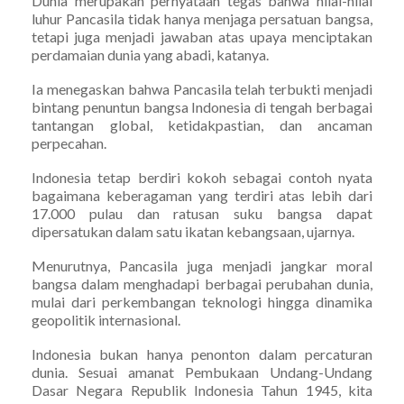
Dunia merupakan pernyataan tegas bahwa nilai-nilai
luhur Pancasila tidak hanya menjaga persatuan bangsa,
tetapi juga menjadi jawaban atas upaya menciptakan
perdamaian dunia yang abadi, katanya.
Ia menegaskan bahwa Pancasila telah terbukti menjadi
bintang penuntun bangsa Indonesia di tengah berbagai
tantangan global, ketidakpastian, dan ancaman
perpecahan.
Indonesia tetap berdiri kokoh sebagai contoh nyata
bagaimana keberagaman yang terdiri atas lebih dari
17.000 pulau dan ratusan suku bangsa dapat
dipersatukan dalam satu ikatan kebangsaan, ujarnya.
Menurutnya, Pancasila juga menjadi jangkar moral
bangsa dalam menghadapi berbagai perubahan dunia,
mulai dari perkembangan teknologi hingga dinamika
geopolitik internasional.
Indonesia bukan hanya penonton dalam percaturan
dunia. Sesuai amanat Pembukaan Undang-Undang
Dasar Negara Republik Indonesia Tahun 1945, kita