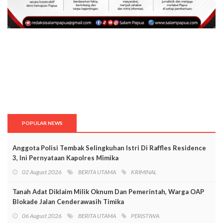
POPULAR NEWS
Anggota Polisi Tembak Selingkuhan Istri Di Raffles Residence
3, Ini Pernyataan Kapolres Mimika
02 August 2026
BERITA UTAMA
KRIMINAL
Tanah Adat Diklaim Milik Oknum Dan Pemerintah, Warga OAP
Blokade Jalan Cenderawasih Timika
06 August 2026
BERITA UTAMA
PERISTIWA