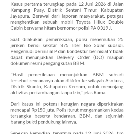
Kasus pertama terungkap pada 12 Juni 2026 di Jalan
Kampung Puay, Distrik Sentani Timur, Kabupaten
Jayapura. Berawal dari laporan masyarakat, petugas
menghentikan sebuah mobil Toyota Hilux Double
Cabin berwarna hitam bernomor polisi PA 8319 J.
Saat dilakukan pemeriksaan, polisi menemukan 25
jeriken berisi sekitar 875 liter Bio Solar subsidi.
Pengemudi berinisial P dan kondektur berinisial Y tidak
dapat menunjukkan Delivery Order (DO) maupun
dokumen resmi pengangkutan BBM.
"Hasil pemeriksaan menunjukkan BBM subsidi
tersebut rencananya akan dikirim ke wilayah Asokura,
Distrik Skanto, Kabupaten Keerom, untuk menunjang
aktivitas pertambangan tanpa izin," jelas Rama.
Dari kasus ini, potensi kerugian negara diperkirakan
mencapai Rp150 juta. Polisi turut mengamankan kedua
tersangka beserta kendaraan, BBM, dan sejumlah
barang bukti pendukung lainnya.
Sepekan kemudian, tepatnya pada 19 Juni 2026, tim