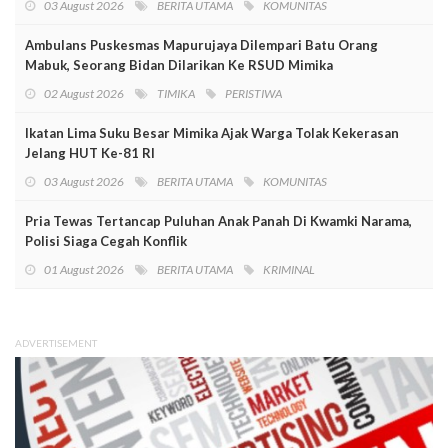
03 August 2026
BERITA UTAMA
KOMUNITAS
Ambulans Puskesmas Mapurujaya Dilempari Batu Orang
Mabuk, Seorang Bidan Dilarikan Ke RSUD Mimika
02 August 2026
TIMIKA
PERISTIWA
Ikatan Lima Suku Besar Mimika Ajak Warga Tolak Kekerasan
Jelang HUT Ke-81 RI
03 August 2026
BERITA UTAMA
KOMUNITAS
Pria Tewas Tertancap Puluhan Anak Panah Di Kwamki Narama,
Polisi Siaga Cegah Konflik
01 August 2026
BERITA UTAMA
KRIMINAL
ADVERTISEMENT