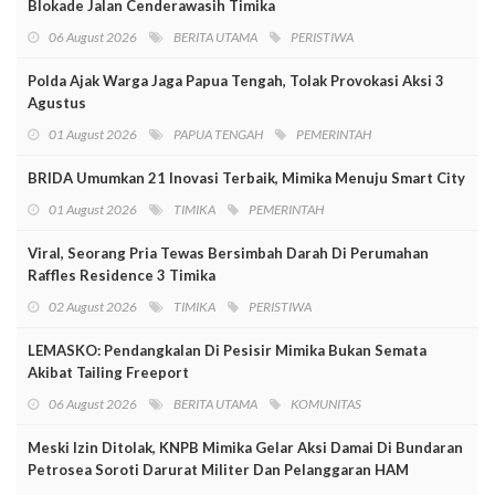
Blokade Jalan Cenderawasih Timika
06 August 2026
BERITA UTAMA
PERISTIWA
Polda Ajak Warga Jaga Papua Tengah, Tolak Provokasi Aksi 3
Agustus
01 August 2026
PAPUA TENGAH
PEMERINTAH
BRIDA Umumkan 21 Inovasi Terbaik, Mimika Menuju Smart City
01 August 2026
TIMIKA
PEMERINTAH
Viral, Seorang Pria Tewas Bersimbah Darah Di Perumahan
Raffles Residence 3 Timika
02 August 2026
TIMIKA
PERISTIWA
LEMASKO: Pendangkalan Di Pesisir Mimika Bukan Semata
Akibat Tailing Freeport
06 August 2026
BERITA UTAMA
KOMUNITAS
Meski Izin Ditolak, KNPB Mimika Gelar Aksi Damai Di Bundaran
Petrosea Soroti Darurat Militer Dan Pelanggaran HAM