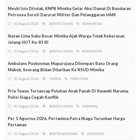
Meski Izin Ditolak, KNPB Mimika Gelar Aksi Damai Di Bundaran
Petrosea Soroti Darurat Militer Dan Pelanggaran HAM
03 August 2026
BERITA UTAMA
KOMUNITAS
Ikatan Lima Suku Besar Mimika Ajak Warga Tolak Kekerasan
Jelang HUT Ke-81 RI
03 August 2026
BERITA UTAMA
KOMUNITAS
Ambulans Puskesmas Mapurujaya Dilempari Batu Orang
Mabuk, Seorang Bidan Dilarikan Ke RSUD Mimika
02 August 2026
TIMIKA
PERISTIWA
Pria Tewas Tertancap Puluhan Anak Panah Di Kwamki Narama,
Polisi Siaga Cegah Konflik
01 August 2026
BERITA UTAMA
KRIMINAL
Per 1 Agustus 2026, Pertamina Patra Niaga Turunkan Harga
Pertamax
01 August 2026
BERITA NASIONAL
EKONOMI