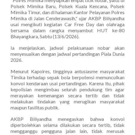
"Polres Mimika menyiapkan empat titik nobar, yaitu di
Polsek Mimika Baru, Polsek Kuala Kencana, Polsek
Mimika Timur, dan di halaman Kantor Pelayanan Polres
Mimika di Jalan Cenderawasih," ujar AKBP Biliyandha
usai mengikuti kegiatan Car Free Day dan olahraga
bersama dalam rangka menyambut HUT ke-80
Bhayangkara, Sabtu (13/6/2026).
Ia menjelaskan, jadwal pelaksanaan nobar akan
menyesuaikan dengan jadwal pertandingan Piala Dunia
2026.
Menurut Kapolres, tingginya antusiasme masyarakat
Timika terhadap sepak bola berpotensi memunculkan
konvoi kendaraan usai pertandingan. Karena itu, pihak
kepolisian mengimbau seluruh pendukung tim agar
merayakan kemenangan secara tertib dan tidak
melakukan tindakan yang merugikan masyarakat
maupun fasilitas publik.
AKBP Biliyandha menegaskan bahwa konvoi
diperbolehkan selama dilakukan secara tertib, tidak
mengganggu pengguna jalan lain, tidak merusak