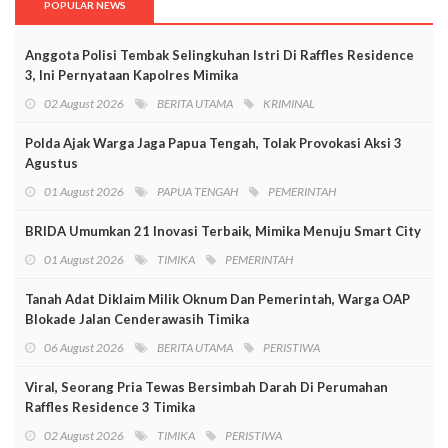
POPULAR NEWS
Anggota Polisi Tembak Selingkuhan Istri Di Raffles Residence
3, Ini Pernyataan Kapolres Mimika
02 August 2026
BERITA UTAMA
KRIMINAL
Polda Ajak Warga Jaga Papua Tengah, Tolak Provokasi Aksi 3
Agustus
01 August 2026
PAPUA TENGAH
PEMERINTAH
BRIDA Umumkan 21 Inovasi Terbaik, Mimika Menuju Smart City
01 August 2026
TIMIKA
PEMERINTAH
Tanah Adat Diklaim Milik Oknum Dan Pemerintah, Warga OAP
Blokade Jalan Cenderawasih Timika
06 August 2026
BERITA UTAMA
PERISTIWA
Viral, Seorang Pria Tewas Bersimbah Darah Di Perumahan
Raffles Residence 3 Timika
02 August 2026
TIMIKA
PERISTIWA