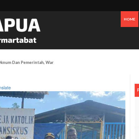
HOME
 Oknum Dan Pemerintah, Warga OAP Blokade Jalan Cenderawasih Timika
nslate