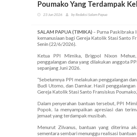
Poumako Yang Terdampak Ke
23 Jun 2026
by Redaksi Salam Papua
SALAM PAPUA (TIMIKA)
– Purna Paskibraka 
kemanusiaan bagi Gereja Katolik Stasi Santo 
Senin (22/6/2026).
Ketua PPI Mimika, Brigpol Nixon Mehue, 
penggalangan dana yang dilakukan anggota PPI
sepanjang Juni 2026.
“Sebelumnya PPI melakukan penggalangan dana 
Budi Utomo, dan Damkar. Hasil penggalangan d
Gereja Katolik Stasi Santo Fransiskus Poumako
Dalam penyerahan bantuan tersebut, PPI Mimi
Popok. Ia menyampaikan apresiasi dan terim
jemaat yang terdampak musibah.
Menurut Zilvanus, bantuan yang diterima 
sementara sembari menunggu realisasi bantuan 