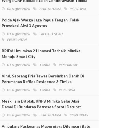
Warga OAP Blokade Jalan Cenderawasih Timika
06 August 2026
BERITA UTAMA
PERISTIWA
Polda Ajak Warga Jaga Papua Tengah, Tolak
Provokasi Aksi 3 Agustus
01 August 2026
PAPUA TENGAH
PEMERINTAH
BRIDA Umumkan 21 Inovasi Terbaik, Mimika
Menuju Smart City
01 August 2026
TIMIKA
PEMERINTAH
Viral, Seorang Pria Tewas Bersimbah Darah Di
Perumahan Raffles Residence 3 Timika
02 August 2026
TIMIKA
PERISTIWA
Meski Izin Ditolak, KNPB Mimika Gelar Aksi
Damai Di Bundaran Petrosea Soroti Darurat
Militer Dan Pelanggaran HAM
03 August 2026
BERITA UTAMA
KOMUNITAS
Ambulans Puskesmas Mapurujaya Dilempari Batu