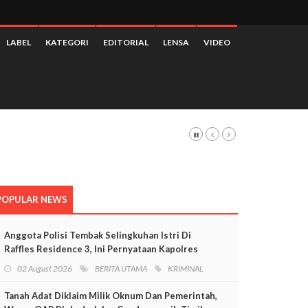
LABEL
KATEGORI
EDITORIAL
LENSA
VIDEO
POPULAR NEWS
Anggota Polisi Tembak Selingkuhan Istri Di
Raffles Residence 3, Ini Pernyataan Kapolres
Mimika
02 August 2026
BERITA UTAMA
KRIMINAL
Tanah Adat Diklaim Milik Oknum Dan Pemerintah,