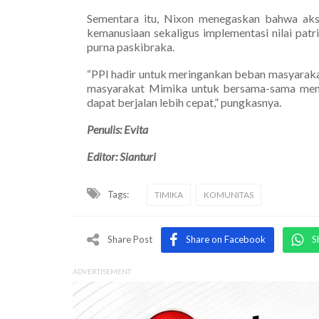
Sementara itu, Nixon menegaskan bahwa aksi
kemanusiaan sekaligus implementasi nilai patr
purna paskibraka.
“PPI hadir untuk meringankan beban masyaraka
masyarakat Mimika untuk bersama-sama mem
dapat berjalan lebih cepat,” pungkasnya.
Penulis: Evita
Editor: Sianturi
Tags:
TIMIKA
KOMUNITAS
Share Post
Share on Facebook
S
ADVERTISEMENT