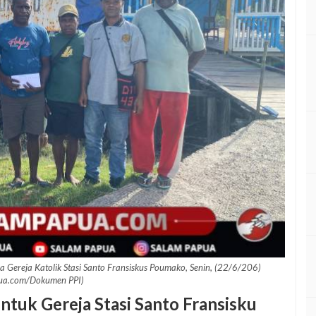
Gereja Katolik Stasi Santo Fransiskus Poumako, Senin, (22/6/206)
ua.com/Dokumen PPI)
ntuk Gereja Stasi Santo Fransisku