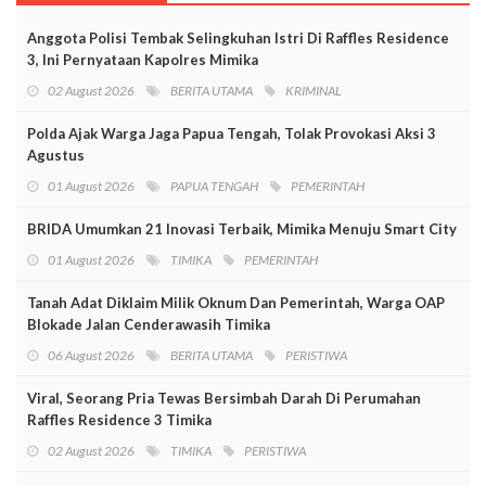
Anggota Polisi Tembak Selingkuhan Istri Di Raffles Residence
3, Ini Pernyataan Kapolres Mimika
02 August 2026
BERITA UTAMA
KRIMINAL
Polda Ajak Warga Jaga Papua Tengah, Tolak Provokasi Aksi 3
Agustus
01 August 2026
PAPUA TENGAH
PEMERINTAH
BRIDA Umumkan 21 Inovasi Terbaik, Mimika Menuju Smart City
01 August 2026
TIMIKA
PEMERINTAH
Tanah Adat Diklaim Milik Oknum Dan Pemerintah, Warga OAP
Blokade Jalan Cenderawasih Timika
06 August 2026
BERITA UTAMA
PERISTIWA
Viral, Seorang Pria Tewas Bersimbah Darah Di Perumahan
Raffles Residence 3 Timika
02 August 2026
TIMIKA
PERISTIWA