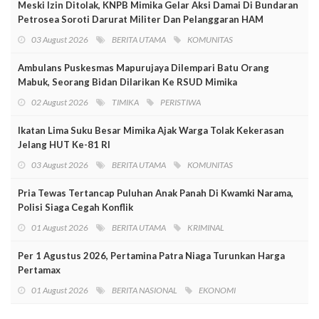
Meski Izin Ditolak, KNPB Mimika Gelar Aksi Damai Di Bundaran
Petrosea Soroti Darurat Militer Dan Pelanggaran HAM
03 August 2026
BERITA UTAMA
KOMUNITAS
Ambulans Puskesmas Mapurujaya Dilempari Batu Orang
Mabuk, Seorang Bidan Dilarikan Ke RSUD Mimika
02 August 2026
TIMIKA
PERISTIWA
Ikatan Lima Suku Besar Mimika Ajak Warga Tolak Kekerasan
Jelang HUT Ke-81 RI
03 August 2026
BERITA UTAMA
KOMUNITAS
Pria Tewas Tertancap Puluhan Anak Panah Di Kwamki Narama,
Polisi Siaga Cegah Konflik
01 August 2026
BERITA UTAMA
KRIMINAL
Per 1 Agustus 2026, Pertamina Patra Niaga Turunkan Harga
Pertamax
01 August 2026
BERITA NASIONAL
EKONOMI