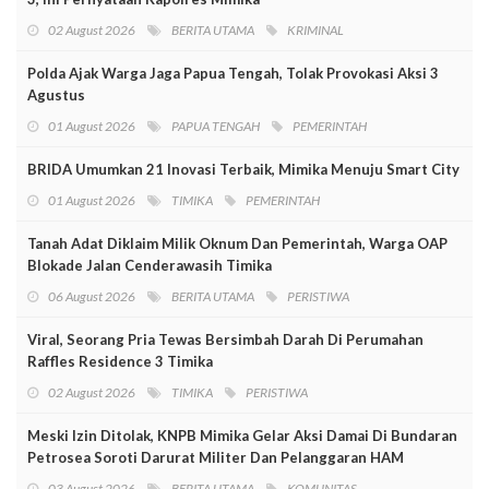
02 August 2026
BERITA UTAMA
KRIMINAL
Polda Ajak Warga Jaga Papua Tengah, Tolak Provokasi Aksi 3
Agustus
01 August 2026
PAPUA TENGAH
PEMERINTAH
BRIDA Umumkan 21 Inovasi Terbaik, Mimika Menuju Smart City
01 August 2026
TIMIKA
PEMERINTAH
Tanah Adat Diklaim Milik Oknum Dan Pemerintah, Warga OAP
Blokade Jalan Cenderawasih Timika
06 August 2026
BERITA UTAMA
PERISTIWA
Viral, Seorang Pria Tewas Bersimbah Darah Di Perumahan
Raffles Residence 3 Timika
02 August 2026
TIMIKA
PERISTIWA
Meski Izin Ditolak, KNPB Mimika Gelar Aksi Damai Di Bundaran
Petrosea Soroti Darurat Militer Dan Pelanggaran HAM
03 August 2026
BERITA UTAMA
KOMUNITAS