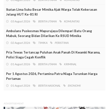
Ikatan Lima Suku Besar Mimika Ajak Warga Tolak Kekerasan
Jelang HUT Ke-81 RI
03 August 2026
BERITA UTAMA
KOMUNITAS
Ambulans Puskesmas Mapurujaya Dilempari Batu Orang
Mabuk, Seorang Bidan Dilarikan Ke RSUD Mimika
02 August 2026
TIMIKA
PERISTIWA
Pria Tewas Tertancap Puluhan Anak Panah Di Kwamki Narama,
Polisi Siaga Cegah Konflik
01 August 2026
BERITA UTAMA
KRIMINAL
Per 1 Agustus 2026, Pertamina Patra Niaga Turunkan Harga
Pertamax
01 August 2026
BERITA NASIONAL
EKONOMI
ADVERTISEMENT