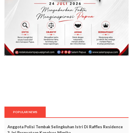
POPULAR NEWS
Anggota Polisi Tembak Selingkuhan Istri Di Raffles Residence
3, Ini Pernyataan Kapolres Mimika