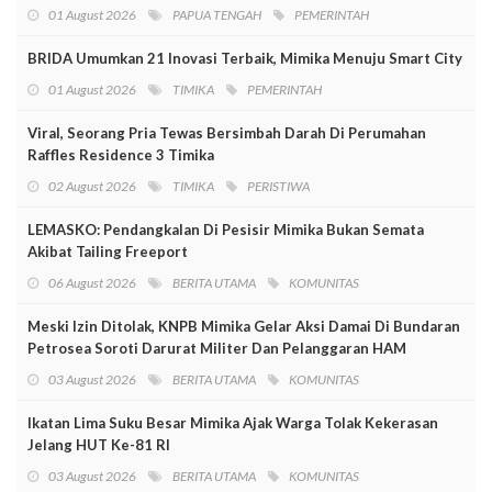
01 August 2026
PAPUA TENGAH
PEMERINTAH
BRIDA Umumkan 21 Inovasi Terbaik, Mimika Menuju Smart City
01 August 2026
TIMIKA
PEMERINTAH
Viral, Seorang Pria Tewas Bersimbah Darah Di Perumahan
Raffles Residence 3 Timika
02 August 2026
TIMIKA
PERISTIWA
LEMASKO: Pendangkalan Di Pesisir Mimika Bukan Semata
Akibat Tailing Freeport
06 August 2026
BERITA UTAMA
KOMUNITAS
Meski Izin Ditolak, KNPB Mimika Gelar Aksi Damai Di Bundaran
Petrosea Soroti Darurat Militer Dan Pelanggaran HAM
03 August 2026
BERITA UTAMA
KOMUNITAS
Ikatan Lima Suku Besar Mimika Ajak Warga Tolak Kekerasan
Jelang HUT Ke-81 RI
03 August 2026
BERITA UTAMA
KOMUNITAS