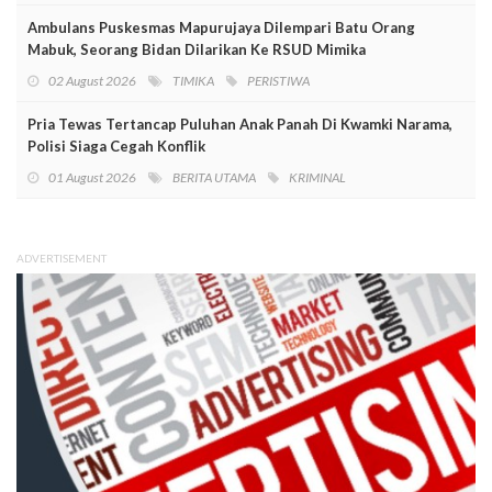
Ambulans Puskesmas Mapurujaya Dilempari Batu Orang
Mabuk, Seorang Bidan Dilarikan Ke RSUD Mimika
02 August 2026
TIMIKA
PERISTIWA
Pria Tewas Tertancap Puluhan Anak Panah Di Kwamki Narama,
Polisi Siaga Cegah Konflik
01 August 2026
BERITA UTAMA
KRIMINAL
ADVERTISEMENT