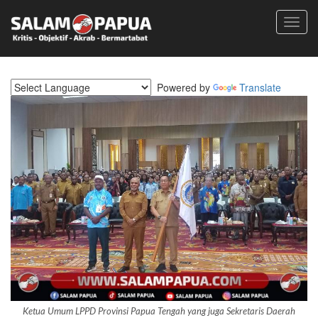
Toggl
navig
Powered by
Translate
Ketua Umum LPPD Provinsi Papua Tengah yang juga Sekretaris Daerah