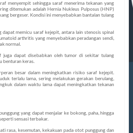
r saraf menyempit sehingga saraf menerima tekanan yang
sering ditemukan adalah Hernia Nukleus Pulposus (HNP)
akang bergeser. Kondisi ini menyebabkan bantalan tulang
 dapat memicu saraf kejepit, antara lain stenosis spinal
eumatoid arthritis yang menyebabkan peradangan sendi,
dak normal.
 juga dapat disebabkan oleh tumor di sekitar tulang
u benturan keras.
peran besar dalam meningkatkan risiko saraf kejepit.
uduk terlalu lama, sering melakukan gerakan berulang,
ungkuk dalam waktu lama dapat meningkatkan tekanan
a punggung yang dapat menjalar ke bokong, paha, hingga
seperti sensasi terbakar.
 mati rasa, kesemutan, kekakuan pada otot punggung dan