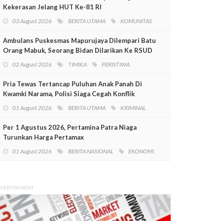
Kekerasan Jelang HUT Ke-81 RI
03 August 2026
BERITA UTAMA
KOMUNITAS
Ambulans Puskesmas Mapurujaya Dilempari Batu
Orang Mabuk, Seorang Bidan Dilarikan Ke RSUD
Mimika
02 August 2026
TIMIKA
PERISTIWA
Pria Tewas Tertancap Puluhan Anak Panah Di
Kwamki Narama, Polisi Siaga Cegah Konflik
01 August 2026
BERITA UTAMA
KRIMINAL
Per 1 Agustus 2026, Pertamina Patra Niaga
Turunkan Harga Pertamax
01 August 2026
BERITA NASIONAL
EKONOMI
VERTISEMENT