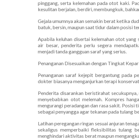
pinggang, serta kelemahan pada otot kaki. Pa
kesulitan berjalan, berdiri, membungkuk, bahk
Gejala umumnya akan semakin berat ketika dud
batuk, bersin, maupun saat tidur dalam posisi 
Apabila keluhan disertai kelemahan otot yang
air besar, penderita perlu segera mendapat
menjadi tanda gangguan saraf yang serius.
Penanganan Disesuaikan dengan Tingkat Kepa
Penanganan saraf kejepit bergantung pada pe
dokter biasanya menganjurkan terapi konservat
Penderita disarankan beristirahat secukupnya,
menyebabkan otot melemah. Kompres hangat
mengurangi peradangan dan rasa sakit. Posisi 
sebagai penyangga agar tekanan pada tulang b
Latihan peregangan ringan sesuai anjuran ten
sekaligus memperbaiki fleksibilitas tulang 
menghindari aktivitas berat maupun mengangk