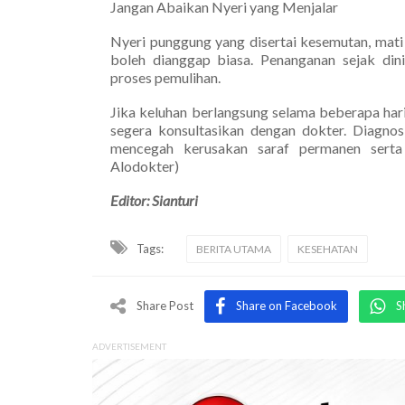
Jangan Abaikan Nyeri yang Menjalar
Nyeri punggung yang disertai kesemutan, mati
boleh dianggap biasa. Penanganan sejak di
proses pemulihan.
Jika keluhan berlangsung selama beberapa hari
segera konsultasikan dengan dokter. Diagno
mencegah kerusakan saraf permanen serta 
Alodokter)
Editor: Sianturi
Tags:
BERITA UTAMA
KESEHATAN
Share Post
Share on Facebook
S
ADVERTISEMENT