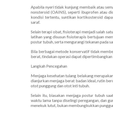
Apabila nyeri tidak kunjung membaik atau sem
nonsteroid (OAINS), seperti ibuprofen atau d
kondisi tertentu, suntikan kortikosteroid da
saraf.
Selain terapi obat, fisioterapi menjadi salah s
latihan yang disusun fisioterapis bertujuan 
postur tubuh, serta mengurangi tekanan pada sar
Bila berbagai metode konservatif tidak memberi
berat, tindakan operasi dapat dipertimbangka
Langkah Pencegahan
Menjaga kesehatan tulang belakang merupakan 
dianjurkan menjaga berat badan ideal, rutin be
otot punggung dan otot inti tubuh.
Selain itu, biasakan menjaga postur tubuh sa
waktu lama tanpa diselingi peregangan, dan g
menekuk lutut, bukan membungkukkan punggu