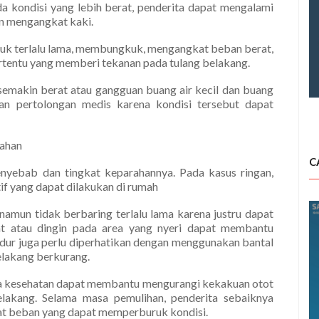
da kondisi yang lebih berat, penderita dapat mengalami
an mengangkat kaki.
uk terlalu lama, membungkuk, mengangkat beban berat,
tertentu yang memberi tekanan pada tulang belakang.
 semakin berat atau gangguan buang air kecil dan buang
kan pertolongan medis karena kondisi tersebut dapat
rahan
C
nyebab dan tingkat keparahannya. Pada kasus ringan,
if yang dapat dilakukan di rumah
 namun tidak berbaring terlalu lama karena justru dapat
 atau dingin pada area yang nyeri dapat membantu
tidur juga perlu diperhatikan dengan menggunakan bantal
elakang berkurang.
aga kesehatan dapat membantu mengurangi kekakuan otot
belakang. Selama masa pemulihan, penderita sebaiknya
at beban yang dapat memperburuk kondisi.