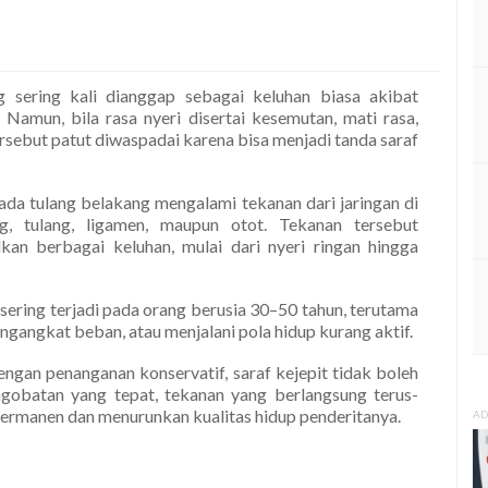
sering kali dianggap sebagai keluhan biasa akibat
. Namun, bila rasa nyeri disertai kesemutan, mati rasa,
ersebut patut diwaspadai karena bisa menjadi tanda saraf
pada tulang belakang mengalami tekanan dari jaringan di
ng, tulang, ligamen, maupun otot. Tekanan tersebut
an berbagai keluhan, mulai dari nyeri ringan hingga
ih sering terjadi pada orang berusia 30–50 tahun, terutama
ngangkat beban, atau menjalani pola hidup kurang aktif.
gan penanganan konservatif, saraf kejepit tidak boleh
ngobatan yang tepat, tekanan yang berlangsung terus-
rmanen dan menurunkan kualitas hidup penderitanya.
AD