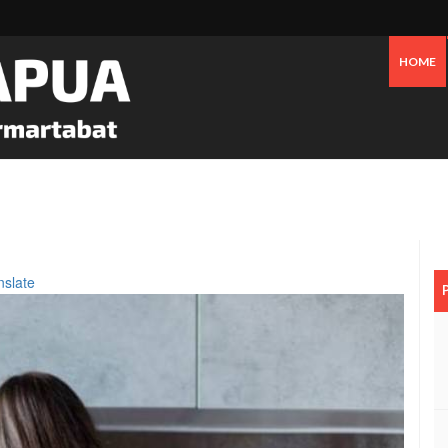
HOME
 Pesisir Mimika Bukan Semata Akibat Tailing Freeport
nslate