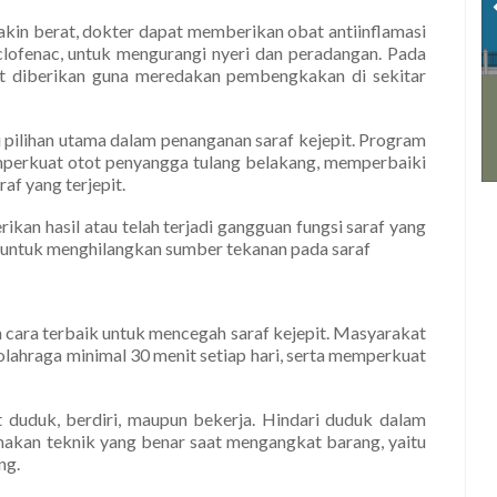
akin berat, dokter dapat memberikan obat antiinflamasi
iclofenac, untuk mengurangi nyeri dan peradangan. Pada
pat diberikan guna meredakan pembengkakan di sekitar
atu pilihan utama dalam penanganan saraf kejepit. Program
memperkuat otot penyangga tulang belakang, memperbaiki
af yang terjepit.
kan hasil atau telah terjadi gangguan fungsi saraf yang
n untuk menghilangkan sumber tekanan pada saraf
cara terbaik untuk mencegah saraf kejepit. Masyarakat
rolahraga minimal 30 menit setiap hari, serta memperkuat
at duduk, berdiri, maupun bekerja. Hindari duduk dalam
unakan teknik yang benar saat mengangkat barang, yaitu
ng.