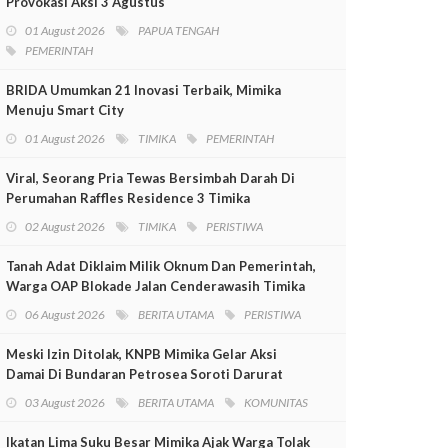
Provokasi Aksi 3 Agustus
01 August 2026
PAPUA TENGAH
PEMERINTAH
BRIDA Umumkan 21 Inovasi Terbaik, Mimika
Menuju Smart City
01 August 2026
TIMIKA
PEMERINTAH
Viral, Seorang Pria Tewas Bersimbah Darah Di
Perumahan Raffles Residence 3 Timika
02 August 2026
TIMIKA
PERISTIWA
Tanah Adat Diklaim Milik Oknum Dan Pemerintah,
Warga OAP Blokade Jalan Cenderawasih Timika
06 August 2026
BERITA UTAMA
PERISTIWA
Meski Izin Ditolak, KNPB Mimika Gelar Aksi
Damai Di Bundaran Petrosea Soroti Darurat
Militer Dan Pelanggaran HAM
03 August 2026
BERITA UTAMA
KOMUNITAS
Ikatan Lima Suku Besar Mimika Ajak Warga Tolak