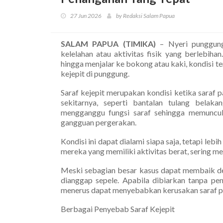
27 Jun 2026
by Redaksi Salam Papua
SALAM PAPUA (TIMIKA)
– Nyeri punggung 
kelelahan atau aktivitas fisik yang berlebihan
hingga menjalar ke bokong atau kaki, kondisi t
kejepit di punggung.
Saraf kejepit merupakan kondisi ketika saraf 
sekitarnya, seperti bantalan tulang belaka
mengganggu fungsi saraf sehingga memunculk
gangguan pergerakan.
Kondisi ini dapat dialami siapa saja, tetapi leb
mereka yang memiliki aktivitas berat, sering me
Meski sebagian besar kasus dapat membaik den
dianggap sepele. Apabila dibiarkan tanpa pe
menerus dapat menyebabkan kerusakan saraf pe
Berbagai Penyebab Saraf Kejepit