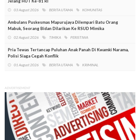
Jelang HUT Ke-81 RI
03 August 2026
BERITA UTAMA
KOMUNITAS
Ambulans Puskesmas Mapurujaya Dilempari Batu Orang
Mabuk, Seorang Bidan Dilarikan Ke RSUD Mimika
02 August 2026
TIMIKA
PERISTIWA
Pria Tewas Tertancap Puluhan Anak Panah Di Kwamki Narama,
Polisi Siaga Cegah Konflik
01 August 2026
BERITA UTAMA
KRIMINAL
ADVERTISEMENT