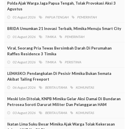
Polda Ajak Warga Jaga Papua Tengah, Tolak Provokasi Aksi 3
Agustus
01 August 2026
PAPUA TENGAH
PEMERINTAH
BRIDA Umumkan 21 Inovasi Terbaik, Mimika Menuju Smart City
01 August 2026
TIMIKA
PEMERINTAH
Viral, Seorang Pria Tewas Bersimbah Darah Di Perumahan
Raffles Residence 3 Timika
02 August 2026
TIMIKA
PERISTIWA
LEMASKO: Pendangkalan Di Pesisir Mimika Bukan Semata
Akibat Tailing Freeport
06 August 2026
BERITA UTAMA
KOMUNITAS
Meski Izin Ditolak, KNPB Mimika Gelar Aksi Damai Di Bundaran
Petrosea Soroti Darurat Militer Dan Pelanggaran HAM
03 August 2026
BERITA UTAMA
KOMUNITAS
Ikatan Lima Suku Besar Mimika Ajak Warga Tolak Kekerasan