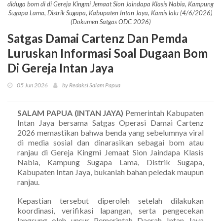
diduga bom di di Gereja Kingmi Jemaat Sion Jaindapa Klasis Nabia, Kampung
Sugapa Lama, Distrik Sugapa, Kabupaten Intan Jaya, Kamis lalu (4/6/2026)
(Dokumen Satgas ODC 2026)
Satgas Damai Cartenz Dan Pemda
Luruskan Informasi Soal Dugaan Bom
Di Gereja Intan Jaya
05 Jun 2026
by Redaksi Salam Papua
SALAM PAPUA (INTAN JAYA)
Pemerintah Kabupaten
Intan Jaya bersama Satgas Operasi Damai Cartenz
2026 memastikan bahwa benda yang sebelumnya viral
di media sosial dan dinarasikan sebagai bom atau
ranjau di Gereja Kingmi Jemaat Sion Jaindapa Klasis
Nabia, Kampung Sugapa Lama, Distrik Sugapa,
Kabupaten Intan Jaya, bukanlah bahan peledak maupun
ranjau.
Kepastian tersebut diperoleh setelah dilakukan
koordinasi, verifikasi lapangan, serta pengecekan
langsung oleh unsur Pemerintah Daerah Intan Jaya