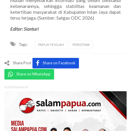
mudah menyebarkan informasi yang belum diketahui
kebenarannya, sehingga stabilitas keamanan dan
ketertiban masyarakat di Kabupaten Intan Jaya dapat
terus terjaga. (Sumber: Satgas ODC 2026)
Editor: Sianturi
Tags:
PAPUA TENGAH
PERISTIWA
Share Post
Share on Facebook
Share on WhatsApp
ADVERTISEMENT