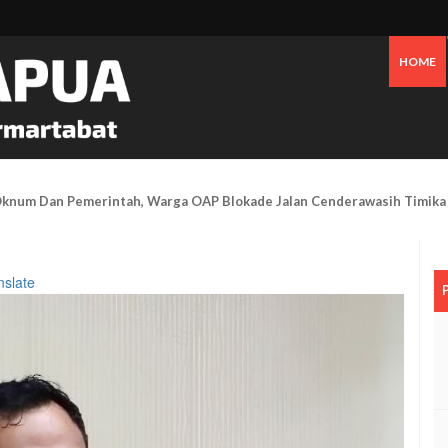
HOME
 Pesisir Mimika Bukan Semata Akibat Tailing Freeport
nslate