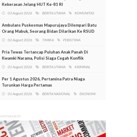
Kekerasan Jelang HUT Ke-81 RI
03 August 2026
BERITA UTAMA
KOMUNITAS
Ambulans Puskesmas Mapurujaya Dilempari Batu
Orang Mabuk, Seorang Bidan Dilarikan Ke RSUD
Mimika
02 August 2026
TIMIKA
PERISTIWA
Pria Tewas Tertancap Puluhan Anak Panah Di
Kwamki Narama, Polisi Siaga Cegah Konflik
01 August 2026
BERITA UTAMA
KRIMINAL
Per 1 Agustus 2026, Pertamina Patra Niaga
Turunkan Harga Pertamax
01 August 2026
BERITA NASIONAL
EKONOMI
VERTISEMENT