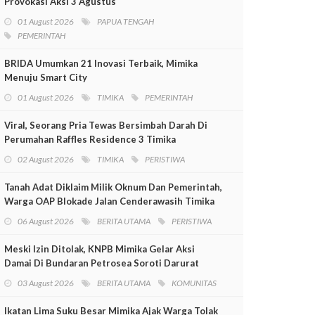
Provokasi Aksi 3 Agustus
01 August 2026
PAPUA TENGAH
PEMERINTAH
BRIDA Umumkan 21 Inovasi Terbaik, Mimika
Menuju Smart City
01 August 2026
TIMIKA
PEMERINTAH
Viral, Seorang Pria Tewas Bersimbah Darah Di
Perumahan Raffles Residence 3 Timika
02 August 2026
TIMIKA
PERISTIWA
Tanah Adat Diklaim Milik Oknum Dan Pemerintah,
Warga OAP Blokade Jalan Cenderawasih Timika
06 August 2026
BERITA UTAMA
PERISTIWA
Meski Izin Ditolak, KNPB Mimika Gelar Aksi
Damai Di Bundaran Petrosea Soroti Darurat
Militer Dan Pelanggaran HAM
03 August 2026
BERITA UTAMA
KOMUNITAS
Ikatan Lima Suku Besar Mimika Ajak Warga Tolak