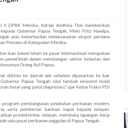
si II DPRK Mimika, Adrian Andhika Thie memberikan
ya kepada Gubernur Papua Tengah, Meki Fritz Nawipa,
engah atas keberhasilan melaksanakan ekspor perdana
anan Pomako di Kabupaten Mimika.
on ikan bawal hitam ke pasar internasional merupakan
en pemerintah dalam membangun sektor kelautan dan
khususnya Orang Asli Papua.
yak dikirim ke daerah lain sebelum dipasarkan ke luar
asi Gubernur Papua Tengah, nilai tambah ekonomi mulai
osan besar yang patut diapresiasi," ujar Ketua Fraksi PDI
p program pembangunan pelabuhan perikanan modern,
ia, serta pemberian bantuan kapal kepada nelayan.
AD
atkan produktivitas nelayan, membuka lapangan kerja
lah satu pusat perikanan unggulan di Papua Tengah.