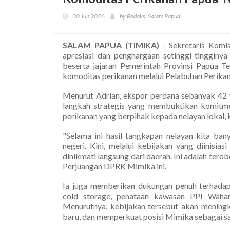
30 Jun 2026
by Redaksi Salam Papua
SALAM PAPUA (TIMIKA)
- Sekretaris Komi
apresiasi dan penghargaan setinggi-tinggin
beserta jajaran Pemerintah Provinsi Papua T
komoditas perikanan melalui Pelabuhan Perik
Menurut Adrian, ekspor perdana sebanyak 42 t
langkah strategis yang membuktikan komitm
perikanan yang berpihak kepada nelayan lokal, 
"Selama ini hasil tangkapan nelayan kita ban
negeri. Kini, melalui kebijakan yang diinisi
dinikmati langsung dari daerah. Ini adalah terob
Perjuangan DPRK Mimika ini.
Ia juga memberikan dukungan penuh terhada
cold storage, penataan kawasan PPI Wahar
Menurutnya, kebijakan tersebut akan meningk
baru, dan memperkuat posisi Mimika sebagai sa