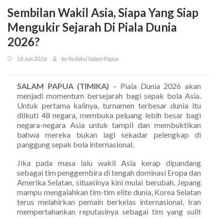
Sembilan Wakil Asia, Siapa Yang Siap
Mengukir Sejarah Di Piala Dunia
2026?
18 Jun 2026
by Redaksi Salam Papua
SALAM PAPUA (TIMIKA)
– Piala Dunia 2026 akan
menjadi momentum bersejarah bagi sepak bola Asia.
Untuk pertama kalinya, turnamen terbesar dunia itu
diikuti 48 negara, membuka peluang lebih besar bagi
negara-negara Asia untuk tampil dan membuktikan
bahwa mereka bukan lagi sekadar pelengkap di
panggung sepak bola internasional.
Jika pada masa lalu wakil Asia kerap dipandang
sebagai tim penggembira di tengah dominasi Eropa dan
Amerika Selatan, situasinya kini mulai berubah. Jepang
mampu mengalahkan tim-tim elite dunia, Korea Selatan
terus melahirkan pemain berkelas internasional, Iran
mempertahankan reputasinya sebagai tim yang sulit