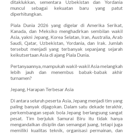
ditaklukkan, sementara Uzbekistan dan Yordania
muncul sebagai kekuatan baru yang patut
diperhitungkan.
Piala Dunia 2026 yang digelar di Amerika Serikat,
Kanada, dan Meksiko menghadirkan sembilan wakil
Asia, yakni Jepang, Korea Selatan, Iran, Australia, Arab
Saudi, Qatar, Uzbekistan, Yordania, dan Irak. Jumlah
tersebut menjadi yang terbanyak sepanjang sejarah
keikutsertaan Asia di ajang Piala Dunia.
Pertanyaannya, mampukah wakil-wakil Asia melangkah
lebih jauh dan menembus babak-babak akhir
turnamen?
Jepang, Harapan Terbesar Asia
Di antara seluruh peserta Asia, Jepang menjadi tim yang
paling banyak dijagokan. Dalam satu dekade terakhir,
perkembangan sepak bola Jepang berlangsung sangat
pesat. Tim berjuluk Samurai Biru itu tidak hanya
mengandalkan disiplin dan semangat juang, tetapi juga
memiliki kualitas teknik, organisasi permainan, dan