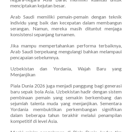
menciptakan kejutan besar.
Arab Saudi memiliki pemain-pemain dengan teknik
individu yang baik dan kecepatan dalam membangun
serangan. Namun, mereka masih dituntut menjaga
konsistensi sepanjang turnamen.
Jika mampu mempertahankan performa terbaiknya,
Arab Saudi berpeluang mengulangi bahkan melampaui
pencapaian sebelumnya.
Uzbekistan dan Yordania, Wajah Baru yang
Menjanjikan
Piala Dunia 2026 juga menjadi panggung bagi generasi
baru sepak bola Asia. Uzbekistan hadir dengan sistem
pembinaan pemain yang semakin berkembang dan
sejumlah talenta muda yang menjanjikan. Sementara
Yordania membuktikan perkembangan signifikan
dalam beberapa tahun terakhir melalui penampilan
kompetitif di level Asia.