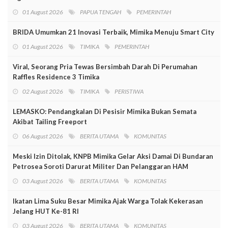
01 August 2026
PAPUA TENGAH
PEMERINTAH
BRIDA Umumkan 21 Inovasi Terbaik, Mimika Menuju Smart City
01 August 2026
TIMIKA
PEMERINTAH
Viral, Seorang Pria Tewas Bersimbah Darah Di Perumahan
Raffles Residence 3 Timika
02 August 2026
TIMIKA
PERISTIWA
LEMASKO: Pendangkalan Di Pesisir Mimika Bukan Semata
Akibat Tailing Freeport
06 August 2026
BERITA UTAMA
KOMUNITAS
Meski Izin Ditolak, KNPB Mimika Gelar Aksi Damai Di Bundaran
Petrosea Soroti Darurat Militer Dan Pelanggaran HAM
03 August 2026
BERITA UTAMA
KOMUNITAS
Ikatan Lima Suku Besar Mimika Ajak Warga Tolak Kekerasan
Jelang HUT Ke-81 RI
03 August 2026
BERITA UTAMA
KOMUNITAS