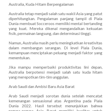
Australia, Kuda Hitam Berpengalaman
Australia tetap menjadi salah satu wakil Asia yang patut
diperhitungkan. Pengalaman panjang tampil di Piala
Dunia membuat Socceroos memiliki mental bertanding
yang kuat. Mereka dikenal mengandalkan kekuatan
fisik, permainan langsung, dan determinasi tinggi.
Namun, Australia masih perlu meningkatkan kreativitas
dalam membangun serangan. Di level Piala Dunia,
kemampuan menciptakan peluang menjadi faktor yang
menentukan.
Jika mampu memperbaiki produktivitas lini depan,
Australia berpotensi menjadi salah satu kuda hitam
yang merepotkan tim-tim unggulan.
Arab Saudi dan Ambisi Baru Asia Barat
Arab Saudi menjadi sorotan dunia setelah mencatat
kemenangan sensasional atas Argentina pada Piala
Dunia 2022. Hasil tersebut menunjukkan bahwa
negara-negara Asia Barat memiliki kualitas untuk