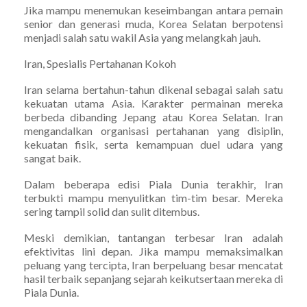
Jika mampu menemukan keseimbangan antara pemain
senior dan generasi muda, Korea Selatan berpotensi
menjadi salah satu wakil Asia yang melangkah jauh.
Iran, Spesialis Pertahanan Kokoh
Iran selama bertahun-tahun dikenal sebagai salah satu
kekuatan utama Asia. Karakter permainan mereka
berbeda dibanding Jepang atau Korea Selatan. Iran
mengandalkan organisasi pertahanan yang disiplin,
kekuatan fisik, serta kemampuan duel udara yang
sangat baik.
Dalam beberapa edisi Piala Dunia terakhir, Iran
terbukti mampu menyulitkan tim-tim besar. Mereka
sering tampil solid dan sulit ditembus.
Meski demikian, tantangan terbesar Iran adalah
efektivitas lini depan. Jika mampu memaksimalkan
peluang yang tercipta, Iran berpeluang besar mencatat
hasil terbaik sepanjang sejarah keikutsertaan mereka di
Piala Dunia.