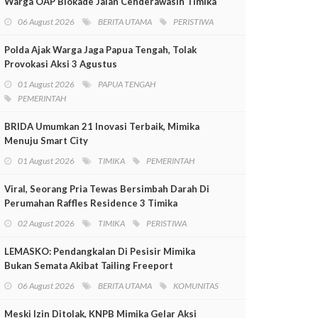
Warga OAP Blokade Jalan Cenderawasih Timika
06 August 2026
BERITA UTAMA
PERISTIWA
Polda Ajak Warga Jaga Papua Tengah, Tolak
Provokasi Aksi 3 Agustus
01 August 2026
PAPUA TENGAH
PEMERINTAH
BRIDA Umumkan 21 Inovasi Terbaik, Mimika
Menuju Smart City
01 August 2026
TIMIKA
PEMERINTAH
Viral, Seorang Pria Tewas Bersimbah Darah Di
Perumahan Raffles Residence 3 Timika
02 August 2026
TIMIKA
PERISTIWA
LEMASKO: Pendangkalan Di Pesisir Mimika
Bukan Semata Akibat Tailing Freeport
06 August 2026
BERITA UTAMA
KOMUNITAS
Meski Izin Ditolak, KNPB Mimika Gelar Aksi