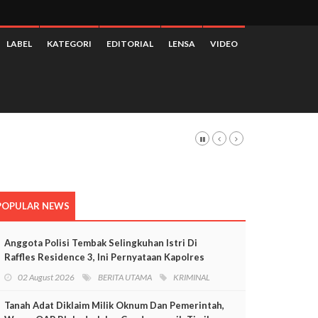
LABEL
KATEGORI
EDITORIAL
LENSA
VIDEO
n Di Kepolisian
POPULAR NEWS
Anggota Polisi Tembak Selingkuhan Istri Di
Raffles Residence 3, Ini Pernyataan Kapolres
Mimika
02 August 2026
BERITA UTAMA
KRIMINAL
Tanah Adat Diklaim Milik Oknum Dan Pemerintah,