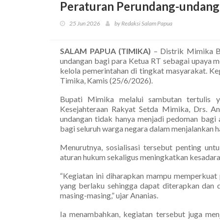
Peraturan Perundang-undang
25 Jun 2026
by Redaksi Salam Papua
SALAM PAPUA (TIMIKA)
– Distrik Mimika Ba
undangan bagi para Ketua RT sebagai upaya 
kelola pemerintahan di tingkat masyarakat. K
Timika, Kamis (25/6/2026).
Bupati Mimika melalui sambutan tertulis 
Kesejahteraan Rakyat Setda Mimika, Drs. A
undangan tidak hanya menjadi pedoman bagi a
bagi seluruh warga negara dalam menjalankan h
Menurutnya, sosialisasi tersebut penting unt
aturan hukum sekaligus meningkatkan kesadar
“Kegiatan ini diharapkan mampu memperkuat 
yang berlaku sehingga dapat diterapkan dan 
masing-masing,” ujar Ananias.
Ia menambahkan, kegiatan tersebut juga men