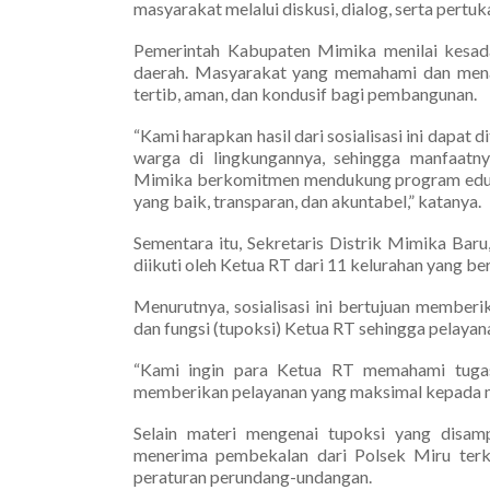
masyarakat melalui diskusi, dialog, serta pertuk
Pemerintah Kabupaten Mimika menilai kesad
daerah. Masyarakat yang memahami dan mena
tertib, aman, dan kondusif bagi pembangunan.
“Kami harapkan hasil dari sosialisasi ini dapat
warga di lingkungannya, sehingga manfaatny
Mimika berkomitmen mendukung program eduk
yang baik, transparan, dan akuntabel,” katanya.
Sementara itu, Sekretaris Distrik Mimika Bar
diikuti oleh Ketua RT dari 11 kelurahan yang be
Menurutnya, sosialisasi ini bertujuan membe
dan fungsi (tupoksi) Ketua RT sehingga pelayan
“Kami ingin para Ketua RT memahami tuga
memberikan pelayanan yang maksimal kepada ma
Selain materi mengenai tupoksi yang disam
menerima pembekalan dari Polsek Miru ter
peraturan perundang-undangan.