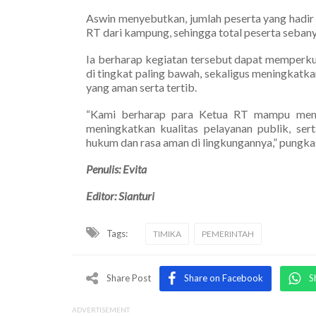
Aswin menyebutkan, jumlah peserta yang hadir
RT dari kampung, sehingga total peserta seban
Ia berharap kegiatan tersebut dapat memperk
di tingkat paling bawah, sekaligus meningkatk
yang aman serta tertib.
“Kami berharap para Ketua RT mampu mempe
meningkatkan kualitas pelayanan publik, se
hukum dan rasa aman di lingkungannya,” pungka
Penulis: Evita
Editor: Sianturi
Tags:
TIMIKA
PEMERINTAH
Share Post
Share on Facebook
S
ADVERTISEMENT