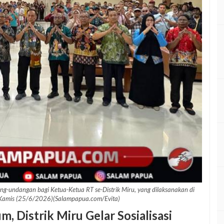
ng-undangan bagi Ketua-Ketua RT se-Distrik Miru, yang dilaksanakan di
 Kamis (25/6/2026)(Salampapua.com/Evita)
Distrik Miru Gelar Sosialisasi