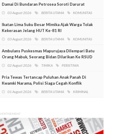
Damai Di Bundaran Petrosea Soroti Darurat
Militer Dan Pelanggaran HAM
03 August 2026
BERITA UTAMA
KOMUNITAS
Ikatan Lima Suku Besar Mimika Ajak Warga Tolak
Kekerasan Jelang HUT Ke-81 RI
03 August 2026
BERITA UTAMA
KOMUNITAS
Ambulans Puskesmas Mapurujaya Dilempari Batu
Orang Mabuk, Seorang Bidan Dilarikan Ke RSUD
Mimika
02 August 2026
TIMIKA
PERISTIWA
Pria Tewas Tertancap Puluhan Anak Panah Di
Kwamki Narama, Polisi Siaga Cegah Konflik
01 August 2026
BERITA UTAMA
KRIMINAL
VERTISEMENT