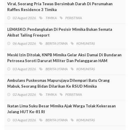
Viral, Seorang Pria Tewas Bersimbah Darah Di Perumahan
Raffles Residence 3 Timika
02 August 2026
TIMIKA
PERISTIWA
LEMASKO: Pendangkalan Di Pesisir Mimika Bukan Semata
Akibat Tailing Freeport
06 August 2026
BERITA UTAMA
KOMUNITAS
Meski Izin Ditolak, KNPB Mimika Gelar Aksi Damai Di Bundaran
Petrosea Soroti Darurat Militer Dan Pelanggaran HAM
03 August 2026
BERITA UTAMA
KOMUNITAS
Ambulans Puskesmas Mapurujaya Dilempari Batu Orang
Mabuk, Seorang Bidan Dilarikan Ke RSUD Mimika
02 August 2026
TIMIKA
PERISTIWA
Ikatan Lima Suku Besar Mimika Ajak Warga Tolak Kekerasan
Jelang HUT Ke-81 RI
03 August 2026
BERITA UTAMA
KOMUNITAS