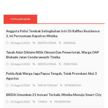
POPULAR NEWS
Anggota Polisi Tembak Selingkuhan Istri Di Raffles Residence
3, Ini Pernyataan Kapolres Mimika
02 August 2026
BERITA UTAMA
KRIMINAL
Tanah Adat Diklaim Milik Oknum Dan Pemerintah, Warga OAP
Blokade Jalan Cenderawasih Timika
06 August 2026
BERITA UTAMA
PERISTIWA
Polda Ajak Warga Jaga Papua Tengah, Tolak Provokasi Aksi 3
Agustus
01 August 2026
PAPUA TENGAH
PEMERINTAH
BRIDA Umumkan 21 Inovasi Terbaik, Mimika Menuju Smart City
01 August 2026
TIMIKA
PEMERINTAH