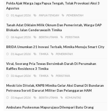
Polda Ajak Warga Jaga Papua Tengah, Tolak Provokasi Aksi 3
Agustus
01 August 2026
PAPUA TENGAH
PEMERINTAH
Tanah Adat Diklaim Milik Oknum Dan Pemerintah, Warga OAP
Blokade Jalan Cenderawasih Timika
06 August 2026
BERITA UTAMA
PERISTIWA
BRIDA Umumkan 21 Inovasi Terbaik, Mimika Menuju Smart City
01 August 2026
TIMIKA
PEMERINTAH
Viral, Seorang Pria Tewas Bersimbah Darah Di Perumahan
Raffles Residence 3 Timika
02 August 2026
TIMIKA
PERISTIWA
Meski Izin Ditolak, KNPB Mimika Gelar Aksi Damai Di Bundaran
Petrosea Soroti Darurat Militer Dan Pelanggaran HAM
03 August 2026
BERITA UTAMA
KOMUNITAS
Ambulans Puskesmas Mapurujaya Dilempari Batu Orang