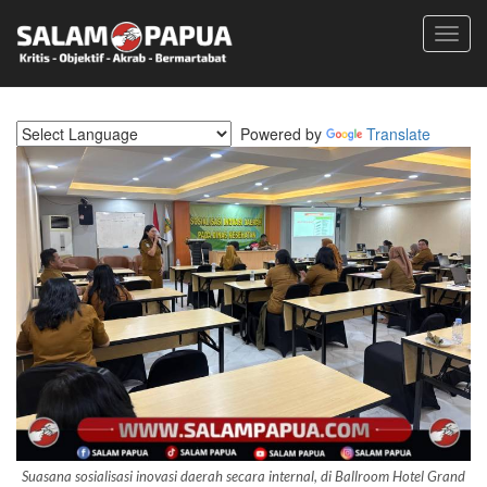
Toggl
navig
Powered by
Translate
Suasana sosialisasi inovasi daerah secara internal, di Ballroom Hotel Grand