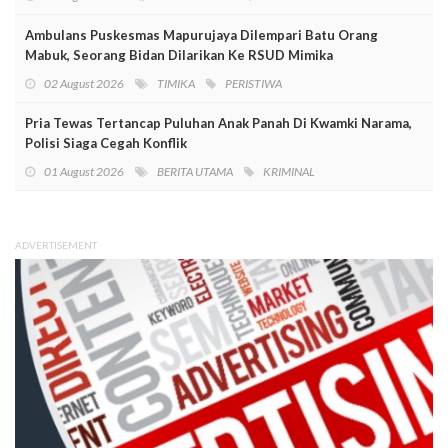
Ambulans Puskesmas Mapurujaya Dilempari Batu Orang
Mabuk, Seorang Bidan Dilarikan Ke RSUD Mimika
02 August 2026
TIMIKA
PERISTIWA
Pria Tewas Tertancap Puluhan Anak Panah Di Kwamki Narama,
Polisi Siaga Cegah Konflik
01 August 2026
BERITA UTAMA
KRIMINAL
ADVERTISEMENT