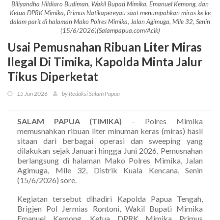
Biliyandha Hildiaro Budiman, Wakil Bupati Mimika, Emanuel Kemong, dan
Ketua DPRK Mimika, Primus Natikapereyau saat menumpahkan miras ke ke
dalam parit di halaman Mako Polres Mimika, Jalan Agimuga, Mile 32, Senin
(15/6/2026)(Salampapua.com/Acik)
Usai Pemusnahan Ribuan Liter Miras
Ilegal Di Timika, Kapolda Minta Jalur
Tikus Diperketat
15 Jun 2026
by Redaksi Salam Papua
SALAM PAPUA (TIMIKA)
– Polres Mimika
memusnahkan ribuan liter minuman keras (miras) hasil
sitaan dari berbagai operasi dan sweeping yang
dilakukan sejak Januari hingga Juni 2026. Pemusnahan
berlangsung di halaman Mako Polres Mimika, Jalan
Agimuga, Mile 32, Distrik Kuala Kencana, Senin
(15/6/2026) sore.
Kegiatan tersebut dihadiri Kapolda Papua Tengah,
Brigjen Pol Jermias Rontoni, Wakil Bupati Mimika
Emanuel Kemong, Ketua DPRK Mimika Primus