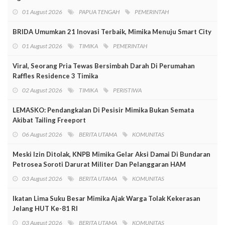
01 August 2026
PAPUA TENGAH
PEMERINTAH
BRIDA Umumkan 21 Inovasi Terbaik, Mimika Menuju Smart City
01 August 2026
TIMIKA
PEMERINTAH
Viral, Seorang Pria Tewas Bersimbah Darah Di Perumahan
Raffles Residence 3 Timika
02 August 2026
TIMIKA
PERISTIWA
LEMASKO: Pendangkalan Di Pesisir Mimika Bukan Semata
Akibat Tailing Freeport
06 August 2026
BERITA UTAMA
KOMUNITAS
Meski Izin Ditolak, KNPB Mimika Gelar Aksi Damai Di Bundaran
Petrosea Soroti Darurat Militer Dan Pelanggaran HAM
03 August 2026
BERITA UTAMA
KOMUNITAS
Ikatan Lima Suku Besar Mimika Ajak Warga Tolak Kekerasan
Jelang HUT Ke-81 RI
03 August 2026
BERITA UTAMA
KOMUNITAS