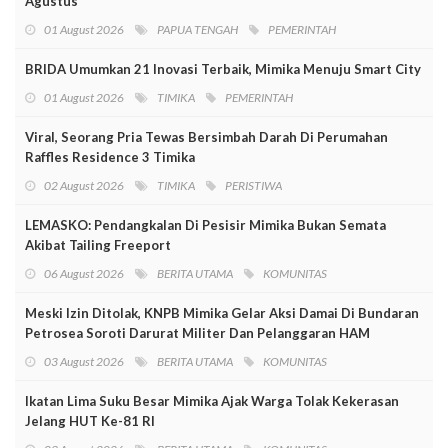
Agustus
01 August 2026
PAPUA TENGAH
PEMERINTAH
BRIDA Umumkan 21 Inovasi Terbaik, Mimika Menuju Smart City
01 August 2026
TIMIKA
PEMERINTAH
Viral, Seorang Pria Tewas Bersimbah Darah Di Perumahan
Raffles Residence 3 Timika
02 August 2026
TIMIKA
PERISTIWA
LEMASKO: Pendangkalan Di Pesisir Mimika Bukan Semata
Akibat Tailing Freeport
06 August 2026
BERITA UTAMA
KOMUNITAS
Meski Izin Ditolak, KNPB Mimika Gelar Aksi Damai Di Bundaran
Petrosea Soroti Darurat Militer Dan Pelanggaran HAM
03 August 2026
BERITA UTAMA
KOMUNITAS
Ikatan Lima Suku Besar Mimika Ajak Warga Tolak Kekerasan
Jelang HUT Ke-81 RI