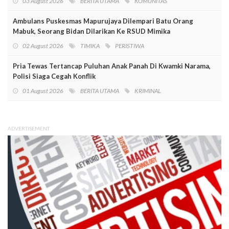
03 August 2026
BERITA UTAMA
KOMUNITAS
Ambulans Puskesmas Mapurujaya Dilempari Batu Orang
Mabuk, Seorang Bidan Dilarikan Ke RSUD Mimika
02 August 2026
TIMIKA
PERISTIWA
Pria Tewas Tertancap Puluhan Anak Panah Di Kwamki Narama,
Polisi Siaga Cegah Konflik
01 August 2026
BERITA UTAMA
KRIMINAL
ADVERTISEMENT