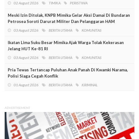
02 August 2026
TIMIKA
PERISTIWA
Meski Izin Ditolak, KNPB Mimika Gelar Aksi Damai Di Bundaran
Petrosea Soroti Darurat Militer Dan Pelanggaran HAM
03 August 2026
BERITA UTAMA
KOMUNITAS
Ikatan Lima Suku Besar Mimika Ajak Warga Tolak Kekerasan
Jelang HUT Ke-81 RI
03 August 2026
BERITA UTAMA
KOMUNITAS
Pria Tewas Tertancap Puluhan Anak Panah Di Kwamki Narama,
Polisi Siaga Cegah Konflik
01 August 2026
BERITA UTAMA
KRIMINAL
ADVERTISEMENT