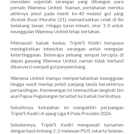
meredam sejumlah serangan yang dibangun para
pemain Wamena United. Namun, pertahanan mereka
akhirnya jebol pada menit ke-40 melalui gol yang
dicetak Boas Murafer (21), memanfaatkan celah di lini
belakang lawan. Hingga turun minum, skor 1-0 untuk
keunggulan Wamena United tetap bertahan.
Memasuki babak kedua, Triple'S Kediri berupaya
meningkatkan intensitas serangan untuk mengejar
ketertinggalan. Beberapa peluang sempat tercipta di
depan gawang Wamena United, namun tidak berhasil
dikonversi menjadi gol penyeimbang.
Wamena United mampu mempertahankan keunggulan
hingga wasit meniup peluit panjang tanda berakhirnya
pertandingan. Kemenangan ini memastikan langkah tim
asal Papua Pegunungan tersebut ke babak berikutnya
Sebaliknya, kekalahan ini mengakhiri perjuangan
Triple'S Kediri di ajang Liga 4 Piala Presiden 2026.
Sebelumnya, Triple'S Kediri mengawali turnamen
dengan hasil imbang 2-2 melawan PSJS Jakarta Selatan.