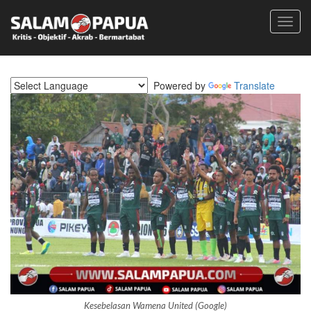
Toggl
navig
Powered by
Translate
Kesebelasan Wamena United (Google)