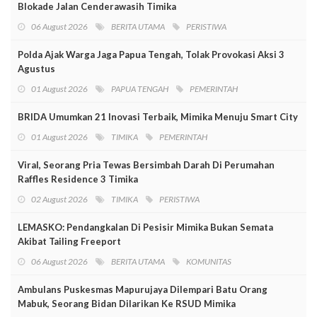
Blokade Jalan Cenderawasih Timika
06 August 2026
BERITA UTAMA
PERISTIWA
Polda Ajak Warga Jaga Papua Tengah, Tolak Provokasi Aksi 3
Agustus
01 August 2026
PAPUA TENGAH
PEMERINTAH
BRIDA Umumkan 21 Inovasi Terbaik, Mimika Menuju Smart City
01 August 2026
TIMIKA
PEMERINTAH
Viral, Seorang Pria Tewas Bersimbah Darah Di Perumahan
Raffles Residence 3 Timika
02 August 2026
TIMIKA
PERISTIWA
LEMASKO: Pendangkalan Di Pesisir Mimika Bukan Semata
Akibat Tailing Freeport
06 August 2026
BERITA UTAMA
KOMUNITAS
Ambulans Puskesmas Mapurujaya Dilempari Batu Orang
Mabuk, Seorang Bidan Dilarikan Ke RSUD Mimika