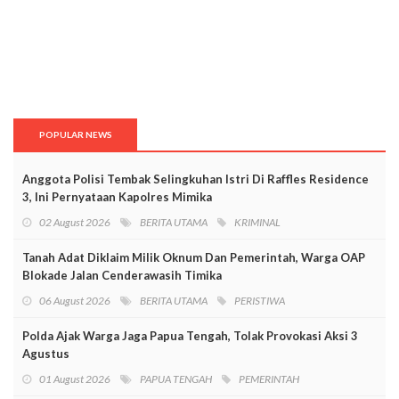
POPULAR NEWS
Anggota Polisi Tembak Selingkuhan Istri Di Raffles Residence
3, Ini Pernyataan Kapolres Mimika
02 August 2026
BERITA UTAMA
KRIMINAL
Tanah Adat Diklaim Milik Oknum Dan Pemerintah, Warga OAP
Blokade Jalan Cenderawasih Timika
06 August 2026
BERITA UTAMA
PERISTIWA
Polda Ajak Warga Jaga Papua Tengah, Tolak Provokasi Aksi 3
Agustus
01 August 2026
PAPUA TENGAH
PEMERINTAH