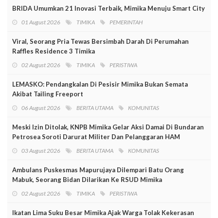
BRIDA Umumkan 21 Inovasi Terbaik, Mimika Menuju Smart City
01 August 2026
TIMIKA
PEMERINTAH
Viral, Seorang Pria Tewas Bersimbah Darah Di Perumahan
Raffles Residence 3 Timika
02 August 2026
TIMIKA
PERISTIWA
LEMASKO: Pendangkalan Di Pesisir Mimika Bukan Semata
Akibat Tailing Freeport
06 August 2026
BERITA UTAMA
KOMUNITAS
Meski Izin Ditolak, KNPB Mimika Gelar Aksi Damai Di Bundaran
Petrosea Soroti Darurat Militer Dan Pelanggaran HAM
03 August 2026
BERITA UTAMA
KOMUNITAS
Ambulans Puskesmas Mapurujaya Dilempari Batu Orang
Mabuk, Seorang Bidan Dilarikan Ke RSUD Mimika
02 August 2026
TIMIKA
PERISTIWA
Ikatan Lima Suku Besar Mimika Ajak Warga Tolak Kekerasan