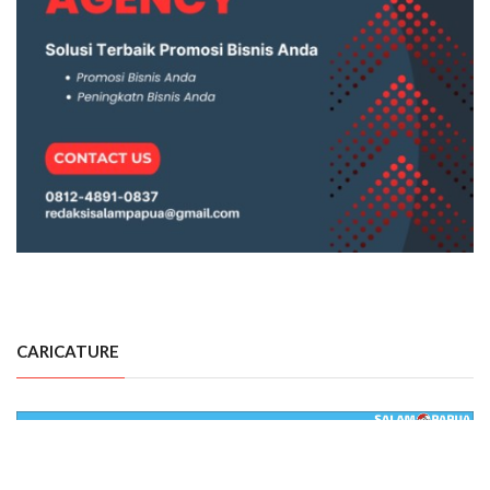
CARICATURE