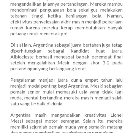
mengendalikan jalannya pertandingan. Mereka mampu
mendominasi penguasaan bola sekaligus melakukan
tekanan tinggi ketika kehilangan bola. Namun,
efektivitas penyelesaian akhir masih menjadi pekerjaan
rumah karena mereka kerap membutuhkan banyak
peluang untuk mencetak gol.
Di sisi lain, Argentina sebagai juara bertahan juga tetap
diperhitungkan sebagai kandidat kuat juara.
Albiceleste berhasil mencapai babak perempat final
setelah mengalahkan Mesir dengan skor 3-2 pada
pertandingan yang berlangsung ketat.
Pengalaman menjadi juara dunia empat tahun lalu
menjadi modal penting bagi Argentina. Meski sebagian
pemain senior mulai memasuki usia yang tidak lagi
muda, mental bertanding mereka masih menjadi salah
satu yang terbaik di dunia.
Argentina masih mengandalkan kreativitas Lionel
Messi sebagai motor serangan. Selain itu, mereka
memiliki sejumlah pemain muda yang semakin matang
dan mampu memberikan keseimbangan permainan.