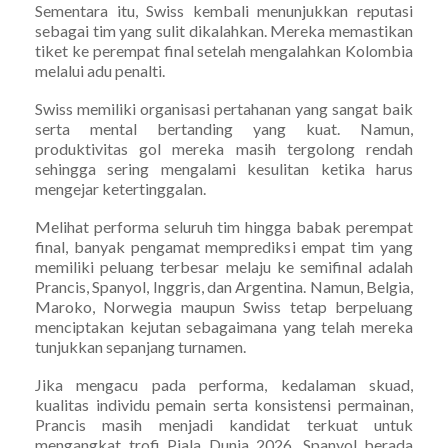
Sementara itu, Swiss kembali menunjukkan reputasi
sebagai tim yang sulit dikalahkan. Mereka memastikan
tiket ke perempat final setelah mengalahkan Kolombia
melalui adu penalti.
Swiss memiliki organisasi pertahanan yang sangat baik
serta mental bertanding yang kuat. Namun,
produktivitas gol mereka masih tergolong rendah
sehingga sering mengalami kesulitan ketika harus
mengejar ketertinggalan.
Melihat performa seluruh tim hingga babak perempat
final, banyak pengamat memprediksi empat tim yang
memiliki peluang terbesar melaju ke semifinal adalah
Prancis, Spanyol, Inggris, dan Argentina. Namun, Belgia,
Maroko, Norwegia maupun Swiss tetap berpeluang
menciptakan kejutan sebagaimana yang telah mereka
tunjukkan sepanjang turnamen.
Jika mengacu pada performa, kedalaman skuad,
kualitas individu pemain serta konsistensi permainan,
Prancis masih menjadi kandidat terkuat untuk
mengangkat trofi Piala Dunia 2026. Spanyol berada