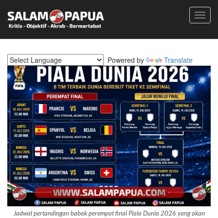
Toggl
navig
Powered by
Translate
Jadwal pertandingan babak perempat final Piala Dunia 2026 yang akan