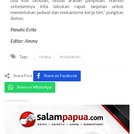
dua kali sebulan, sesuai arahan pimpinan. Namun
sebelumnya kita lakukan rapat lanjutan untuk
menentukan jadwal dan mekanisme kerja tim,” pungkas
Anton.
Penulis: Evita
Editor: Jimmy
Tags:
TIMIKA
PENDIDIKAN
Share Post
Share on Facebook
Share on WhatsApp
ADVERTISEMENT