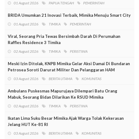
01 August 2026
PAPUA TENGAH
PEMERINTAH
BRIDA Umumkan 21 Inovasi Terbaik, Mimika Menuju Smart City
01 August 2026
TIMIKA
PEMERINTAH
Viral, Seorang Pria Tewas Bersimbah Darah Di Perumahan
Raffles Residence 3 Timika
02 August 2026
TIMIKA
PERISTIWA
Meski Izin Ditolak, KNPB Mimika Gelar Aksi Damai Di Bundaran
Petrosea Soroti Darurat Militer Dan Pelanggaran HAM
03 August 2026
BERITA UTAMA
KOMUNITAS
Ambulans Puskesmas Mapurujaya Dilempari Batu Orang
Mabuk, Seorang Bidan Dilarikan Ke RSUD Mimika
02 August 2026
TIMIKA
PERISTIWA
Ikatan Lima Suku Besar Mimika Ajak Warga Tolak Kekerasan
Jelang HUT Ke-81 RI
03 August 2026
BERITA UTAMA
KOMUNITAS