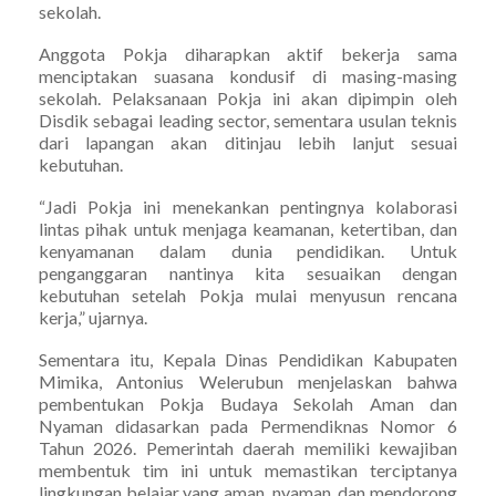
sekolah.
Anggota Pokja diharapkan aktif bekerja sama
menciptakan suasana kondusif di masing-masing
sekolah. Pelaksanaan Pokja ini akan dipimpin oleh
Disdik sebagai leading sector, sementara usulan teknis
dari lapangan akan ditinjau lebih lanjut sesuai
kebutuhan.
“Jadi Pokja ini menekankan pentingnya kolaborasi
lintas pihak untuk menjaga keamanan, ketertiban, dan
kenyamanan dalam dunia pendidikan. Untuk
penganggaran nantinya kita sesuaikan dengan
kebutuhan setelah Pokja mulai menyusun rencana
kerja,” ujarnya.
Sementara itu, Kepala Dinas Pendidikan Kabupaten
Mimika, Antonius Welerubun menjelaskan bahwa
pembentukan Pokja Budaya Sekolah Aman dan
Nyaman didasarkan pada Permendiknas Nomor 6
Tahun 2026. Pemerintah daerah memiliki kewajiban
membentuk tim ini untuk memastikan terciptanya
lingkungan belajar yang aman, nyaman, dan mendorong