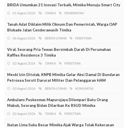
BRIDA Umumkan 21 Inovasi Terbaik, Mimika Menuju Smart City
01 August 2026
TIMIKA
PEMERINTAH
Tanah Adat Diklaim Milik Oknum Dan Pemerintah, Warga OAP
Blokade Jalan Cenderawasih Timika
06 August 2026
BERITA UTAMA
PERISTIWA
Viral, Seorang Pria Tewas Bersimbah Darah Di Perumahan
Raffles Residence 3 Timika
02 August 2026
TIMIKA
PERISTIWA
Meski Izin Ditolak, KNPB Mimika Gelar Aksi Damai Di Bundaran
Petrosea Soroti Darurat Militer Dan Pelanggaran HAM
03 August 2026
BERITA UTAMA
KOMUNITAS
Ambulans Puskesmas Mapurujaya Dilempari Batu Orang
Mabuk, Seorang Bidan Dilarikan Ke RSUD Mimika
02 August 2026
TIMIKA
PERISTIWA
Ikatan Lima Suku Besar Mimika Ajak Warga Tolak Kekerasan