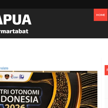
HOME
 Pesisir Mimika Bukan Semata Akibat Tailing Freeport
nslate