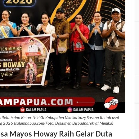
 Rettob dan Ketua TP PKK Kabupaten Mimika Suzy Susana Rettob usai
ia 2026 (salampapua.com/Foto: Dokumen Disbudparekraf Mimika)
sa Mayos Howay Raih Gelar Duta