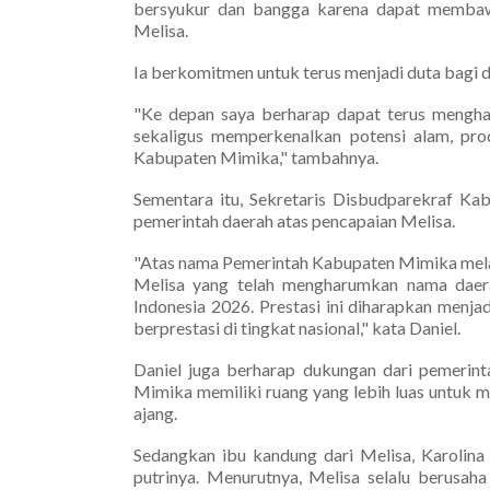
bersyukur dan bangga karena dapat membawa
Melisa.
Ia berkomitmen untuk terus menjadi duta bagi 
"Ke depan saya berharap dapat terus mengha
sekaligus memperkenalkan potensi alam, pr
Kabupaten Mimika," tambahnya.
Sementara itu, Sekretaris Disbudparekraf K
pemerintah daerah atas pencapaian Melisa.
"Atas nama Pemerintah Kabupaten Mimika mela
Melisa yang telah mengharumkan nama dae
Indonesia 2026. Prestasi ini diharapkan menja
berprestasi di tingkat nasional," kata Daniel.
Daniel juga berharap dukungan dari pemerint
Mimika memiliki ruang yang lebih luas untuk 
ajang.
Sedangkan ibu kandung dari Melisa, Karolin
putrinya. Menurutnya, Melisa selalu berusah