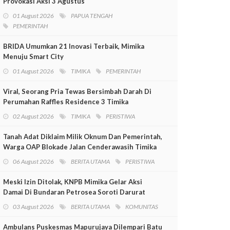
Provokasi Aksi 3 Agustus
01 August 2026
PAPUA TENGAH
PEMERINTAH
BRIDA Umumkan 21 Inovasi Terbaik, Mimika
Menuju Smart City
01 August 2026
TIMIKA
PEMERINTAH
Viral, Seorang Pria Tewas Bersimbah Darah Di
Perumahan Raffles Residence 3 Timika
02 August 2026
TIMIKA
PERISTIWA
Tanah Adat Diklaim Milik Oknum Dan Pemerintah,
Warga OAP Blokade Jalan Cenderawasih Timika
06 August 2026
BERITA UTAMA
PERISTIWA
Meski Izin Ditolak, KNPB Mimika Gelar Aksi
Damai Di Bundaran Petrosea Soroti Darurat
Militer Dan Pelanggaran HAM
03 August 2026
BERITA UTAMA
KOMUNITAS
Ambulans Puskesmas Mapurujaya Dilempari Batu