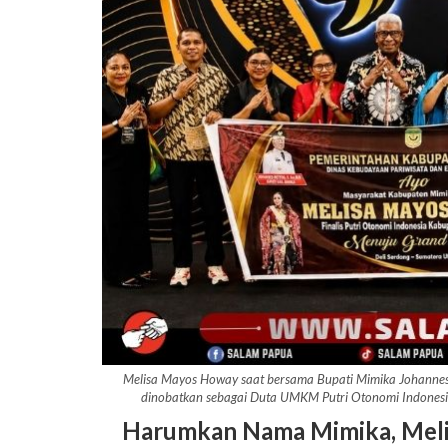
Melisa Mayos Howay saat bersama Bupati Mimika Johannes
dinobatkan sebagai Duta UMKM Putri Otonomi Indones
Harumkan Nama Mimika, Meli