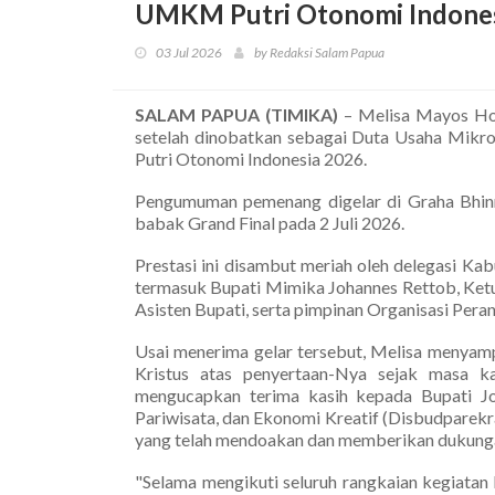
UMKM Putri Otonomi Indone
03 Jul 2026
by Redaksi Salam Papua
SALAM PAPUA (TIMIKA)
– Melisa Mayos Ho
setelah dinobatkan sebagai Duta Usaha Mikr
Putri Otonomi Indonesia 2026.
Pengumuman pemenang digelar di Graha Bhinne
babak Grand Final pada 2 Juli 2026.
Prestasi ini disambut meriah oleh delegasi K
termasuk Bupati Mimika Johannes Rettob, Ket
Asisten Bupati, serta pimpinan Organisasi Per
Usai menerima gelar tersebut, Melisa menyam
Kristus atas penyertaan-Nya sejak masa k
mengucapkan terima kasih kepada Bupati Jo
Pariwisata, dan Ekonomi Kreatif (Disbudparek
yang telah mendoakan dan memberikan dukung
"Selama mengikuti seluruh rangkaian kegiatan 