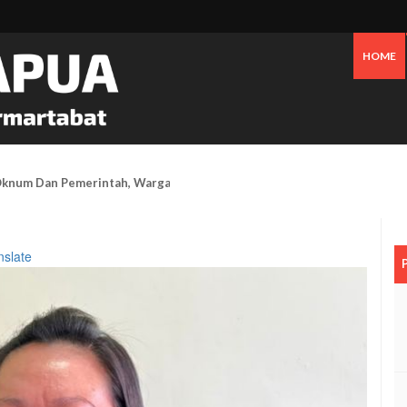
HOME
 Oknum Dan Pemerintah, Warga OAP Blokade Jalan Cenderawasih Timika
nslate