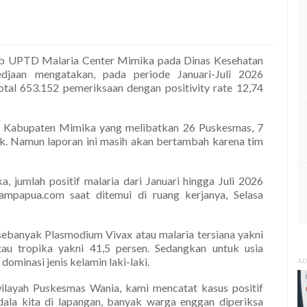
b UPTD Malaria Center Mimika pada Dinas Kesehatan
djaan mengatakan, pada periode Januari-Juli 2026
total 653.152 pemeriksaan dengan positivity rate 12,74
an Kabupaten Mimika yang melibatkan 26 Puskesmas, 7
tek. Namun laporan ini masih akan bertambah karena tim
, jumlah positif malaria dari Januari hingga Juli 2026
ampapua.com saat ditemui di ruang kerjanya, Selasa
t sebanyak Plasmodium Vivax atau malaria tersiana yakni
au tropika yakni 41,5 persen. Sedangkan untuk usia
dominasi jenis kelamin laki-laki.
AD
wilayah Puskesmas Wania, kami mencatat kasus positif
ala kita di lapangan, banyak warga enggan diperiksa