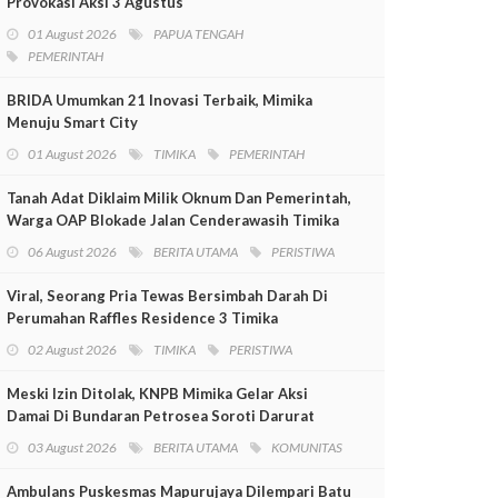
Provokasi Aksi 3 Agustus
01 August 2026
PAPUA TENGAH
PEMERINTAH
BRIDA Umumkan 21 Inovasi Terbaik, Mimika
Menuju Smart City
01 August 2026
TIMIKA
PEMERINTAH
Tanah Adat Diklaim Milik Oknum Dan Pemerintah,
Warga OAP Blokade Jalan Cenderawasih Timika
06 August 2026
BERITA UTAMA
PERISTIWA
Viral, Seorang Pria Tewas Bersimbah Darah Di
Perumahan Raffles Residence 3 Timika
02 August 2026
TIMIKA
PERISTIWA
Meski Izin Ditolak, KNPB Mimika Gelar Aksi
Damai Di Bundaran Petrosea Soroti Darurat
Militer Dan Pelanggaran HAM
03 August 2026
BERITA UTAMA
KOMUNITAS
Ambulans Puskesmas Mapurujaya Dilempari Batu