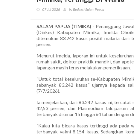
07 Jul 2026
by Redaksi Salam Papua
SALAM PAPUA (TIMIKA)
- Penanggung Jawa
(Dinkes) Kabupaten Mimika, Imelda Ohoile
ditemukan 83.242 kasus positif malaria dari 
persen.
Menurut Imelda, laporan ini untuk keseluruh
rumah sakit, dokter praktik mandiri, dan apo
lapangan masih terus melakukan pemeriksaan.
“Untuk total keseluruhan se-Kabupaten Mimika
sebanyak 83.242 kasus,” ujarnya kepada sal
(7/7/2026).
Ia menjelaskan, dari 83.242 kasus ini, tercata
42,53 persen, dan Plasmodium falciparum at
terbanyak di umur 15 hingga 64 tahun dengan di 
“Kalau kita bicara kasus tertinggi ada pada 
terbanyak yakni 8.154 kasus. Sedangkan kend