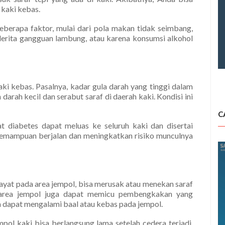
kaki kebas.
berapa faktor, mulai dari pola makan tidak seimbang,
derita gangguan lambung, atau karena konsumsi alkohol
ki kebas. Pasalnya, kadar gula darah yang tinggi dalam
rah kecil dan serabut saraf di daerah kaki. Kondisi ini
C
at diabetes dapat meluas ke seluruh kaki dan disertai
kemampuan berjalan dan meningkatkan risiko munculnya
a sayat pada area jempol, bisa merusak atau menekan saraf
ada area jempol juga dapat memicu pembengkakan yang
 dapat mengalami baal atau kebas pada jempol.
pol kaki bisa berlangsung lama setelah cedera terjadi,