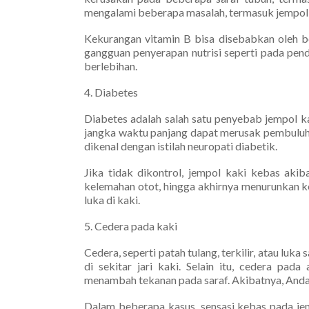
mengalami beberapa masalah, termasuk jempol 
Kekurangan vitamin B bisa disebabkan oleh be
gangguan penyerapan nutrisi seperti pada pen
berlebihan.
4. Diabetes
Diabetes adalah salah satu penyebab jempol ka
jangka waktu panjang dapat merusak pembuluh da
dikenal dengan istilah neuropati diabetik.
Jika tidak dikontrol, jempol kaki kebas akib
kelemahan otot, hingga akhirnya menurunkan 
luka di kaki.
5. Cedera pada kaki
Cedera, seperti patah tulang, terkilir, atau luk
di sekitar jari kaki. Selain itu, cedera p
menambah tekanan pada saraf. Akibatnya, Anda
Dalam beberapa kasus, sensasi kebas pada jem