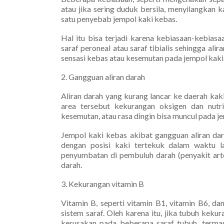
atau jika sering duduk bersila, menyilangkan k
satu penyebab jempol kaki kebas.
Hal itu bisa terjadi karena kebiasaan-kebiasa
saraf peroneal atau saraf tibialis sehingga al
sensasi kebas atau kesemutan pada jempol kaki
2. Gangguan aliran darah
Aliran darah yang kurang lancar ke daerah kak
area tersebut kekurangan oksigen dan nutris
kesemutan, atau rasa dingin bisa muncul pada je
Jempol kaki kebas akibat gangguan aliran darah
dengan posisi kaki tertekuk dalam waktu l
penyumbatan di pembuluh darah (penyakit arte
darah.
3. Kekurangan vitamin B
Vitamin B, seperti vitamin B1, vitamin B6, d
sistem saraf. Oleh karena itu, jika tubuh keku
kerusakan pada beberapa saraf tubuh, termas