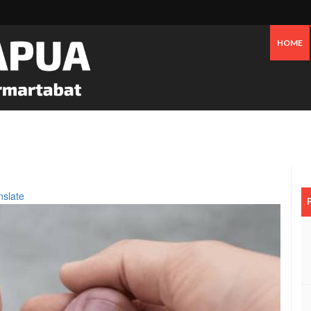
HOME
 Pesisir Mimika Bukan Semata Akibat Tailing Freeport
nslate