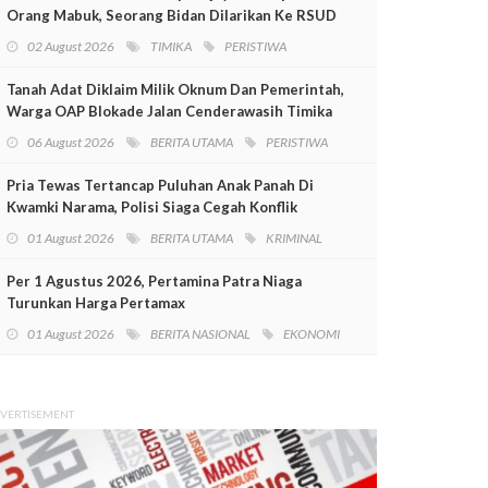
Orang Mabuk, Seorang Bidan Dilarikan Ke RSUD
Mimika
02 August 2026
TIMIKA
PERISTIWA
Tanah Adat Diklaim Milik Oknum Dan Pemerintah,
Warga OAP Blokade Jalan Cenderawasih Timika
06 August 2026
BERITA UTAMA
PERISTIWA
Pria Tewas Tertancap Puluhan Anak Panah Di
Kwamki Narama, Polisi Siaga Cegah Konflik
01 August 2026
BERITA UTAMA
KRIMINAL
Per 1 Agustus 2026, Pertamina Patra Niaga
Turunkan Harga Pertamax
01 August 2026
BERITA NASIONAL
EKONOMI
VERTISEMENT