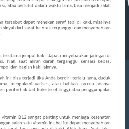
aki, atau berlutut dalam waktu lama, bisa menjadi salah
an tersebut dapat menekan saraf tepi di kaki, misalnya
iran sinyal dari saraf ke otak terganggu dan menyebabkan
.
i, terutama jempol kaki, dapat menyebabkan jaringan di
i. Nah, saat aliran darah terganggu, sensasi kebas,
mpol dan bagian kaki lainnya.
 ini bisa terjadi jika Anda berdiri terlalu lama, duduk
ama, mengalami varises, atau bahkan karena adanya
ri perifer) akibat kolesterol tinggi atau penggumpalan
an vitamin B12 sangat penting untuk menjaga kesehatan
rangan salah satu vitamin ini, hal itu dapat menyebabkan
uk saraf tepi yang ada di kaki. Akibatnya, Anda bisa