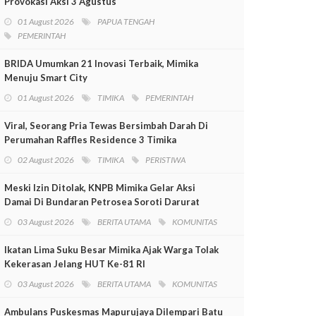
Provokasi Aksi 3 Agustus
01 August 2026
PAPUA TENGAH
PEMERINTAH
BRIDA Umumkan 21 Inovasi Terbaik, Mimika
Menuju Smart City
01 August 2026
TIMIKA
PEMERINTAH
Viral, Seorang Pria Tewas Bersimbah Darah Di
Perumahan Raffles Residence 3 Timika
02 August 2026
TIMIKA
PERISTIWA
Meski Izin Ditolak, KNPB Mimika Gelar Aksi
Damai Di Bundaran Petrosea Soroti Darurat
Militer Dan Pelanggaran HAM
03 August 2026
BERITA UTAMA
KOMUNITAS
Ikatan Lima Suku Besar Mimika Ajak Warga Tolak
Kekerasan Jelang HUT Ke-81 RI
03 August 2026
BERITA UTAMA
KOMUNITAS
Ambulans Puskesmas Mapurujaya Dilempari Batu