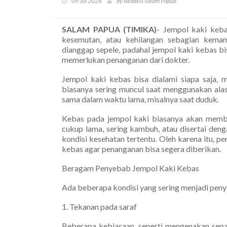
09 Jul 2026
by Redaksi Salam Papua
SALAM PAPUA (TIMIKA)
- Jempol kaki keba
kesemutan, atau kehilangan sebagian kemam
dianggap sepele, padahal jempol kaki kebas b
memerlukan penanganan dari dokter.
Jempol kaki kebas bisa dialami siapa saja, m
biasanya sering muncul saat menggunakan alas
sama dalam waktu lama, misalnya saat duduk.
Kebas pada jempol kaki biasanya akan memba
cukup lama, sering kambuh, atau disertai deng
kondisi kesehatan tertentu. Oleh karena itu, 
kebas agar penanganan bisa segera diberikan.
Beragam Penyebab Jempol Kaki Kebas
Ada beberapa kondisi yang sering menjadi penye
1. Tekanan pada saraf
Beberapa kebiasaan, seperti mengenakan sepatu