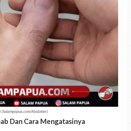
aki (Salampapua.com/Alodokter)
bab Dan Cara Mengatasinya