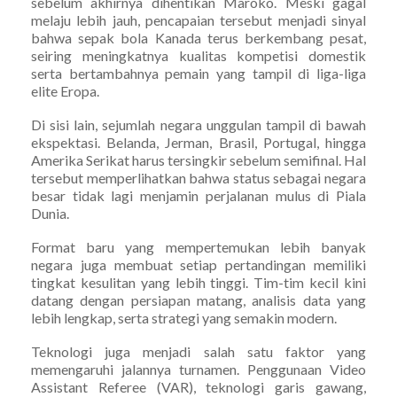
sebelum akhirnya dihentikan Maroko. Meski gagal
melaju lebih jauh, pencapaian tersebut menjadi sinyal
bahwa sepak bola Kanada terus berkembang pesat,
seiring meningkatnya kualitas kompetisi domestik
serta bertambahnya pemain yang tampil di liga-liga
elite Eropa.
Di sisi lain, sejumlah negara unggulan tampil di bawah
ekspektasi. Belanda, Jerman, Brasil, Portugal, hingga
Amerika Serikat harus tersingkir sebelum semifinal. Hal
tersebut memperlihatkan bahwa status sebagai negara
besar tidak lagi menjamin perjalanan mulus di Piala
Dunia.
Format baru yang mempertemukan lebih banyak
negara juga membuat setiap pertandingan memiliki
tingkat kesulitan yang lebih tinggi. Tim-tim kecil kini
datang dengan persiapan matang, analisis data yang
lebih lengkap, serta strategi yang semakin modern.
Teknologi juga menjadi salah satu faktor yang
memengaruhi jalannya turnamen. Penggunaan Video
Assistant Referee (VAR), teknologi garis gawang,