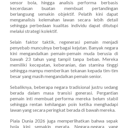
sensor bola, hingga analisis performa berbasis
kecerdasan buatan membuat pertandingan
berlangsung semakin objektif. Pelatih kini dapat
menganalisis kelemahan lawan secara lebih detail
sehingga perbedaan kualitas individu dapat ditutupi
melalui strategi kolektif.
Selain faktor taktik, regenerasi pemain menjadi
penyebab munculnya berbagai kejutan. Banyak negara
kini mengandalkan pemain-pemain muda berusia di
bawah 23 tahun yang tampil tanpa beban. Mereka
memiliki kecepatan, keberanian, dan stamina tinggi
sehingga mampu memberikan tekanan kepada tim-tim
besar yang masih mengandalkan pemain senior.
Sebaliknya, beberapa negara tradisional justru sedang
berada dalam masa transisi generasi. Pergantian
pemain inti membuat performa mereka belum stabil
sehingga rentan kehilangan poin ketika menghadapi
lawan yang secara peringkat berada di bawah mereka.
Piala Dunia 2026 juga memperlihatkan bahwa sepak
bola kini semakin merata. Negara-negara yang