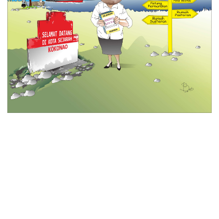
© 2026 All Rights Reserved
Tentang Kami
Disclaimer
Media Cyber
Redaksi Kami