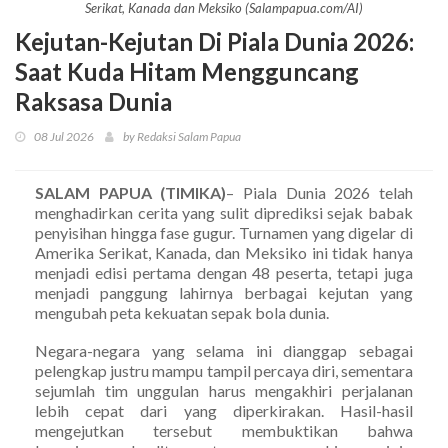
Serikat, Kanada dan Meksiko (Salampapua.com/AI)
Kejutan-Kejutan Di Piala Dunia 2026:
Saat Kuda Hitam Mengguncang
Raksasa Dunia
08 Jul 2026
by Redaksi Salam Papua
SALAM PAPUA (TIMIKA)
– Piala Dunia 2026 telah
menghadirkan cerita yang sulit diprediksi sejak babak
penyisihan hingga fase gugur. Turnamen yang digelar di
Amerika Serikat, Kanada, dan Meksiko ini tidak hanya
menjadi edisi pertama dengan 48 peserta, tetapi juga
menjadi panggung lahirnya berbagai kejutan yang
mengubah peta kekuatan sepak bola dunia.
Negara-negara yang selama ini dianggap sebagai
pelengkap justru mampu tampil percaya diri, sementara
sejumlah tim unggulan harus mengakhiri perjalanan
lebih cepat dari yang diperkirakan. Hasil-hasil
mengejutkan tersebut membuktikan bahwa