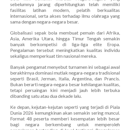
sebelumnya jarang diperhitungkan telah memiliki
fasilitas latihan modern, pelatih berkualitas
internasional, serta akses terhadap ilmu olahraga yang
sama dengan negara-negara besar.
Globalisasi sepak bola membuat pemain dari Afrika,
Asia, Amerika Utara, hingga Timur Tengah semakin
banyak berkompetisi di liga-liga elite Eropa.
Pengalaman tersebut meningkatkan kualitas individu
sekaligus memperkuat tim nasional mereka.
Banyak pengamat menyebut turnamen ini sebagai awal
berakhirnya dominasi mutlak negara-negara tradisional
seperti Brasil, Jerman, Italia, Argentina, dan Prancis.
Bukan berarti negara-negara besar kehilangan kualitas,
tetapi persaingan kini menjadi jauh lebih terbuka
dibanding satu atau dua dekade lalu.
Ke depan, kejutan-kejutan seperti yang terjadi di Piala
Dunia 2026 kemungkinan akan semakin sering muncul.
Format 48 peserta memberi kesempatan lebih besar
bagi negara berkembang untuk memperoleh