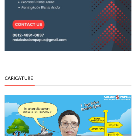
CARICATURE