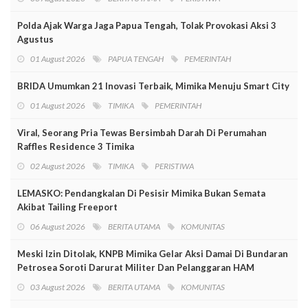
Polda Ajak Warga Jaga Papua Tengah, Tolak Provokasi Aksi 3
Agustus
01 August 2026
PAPUA TENGAH
PEMERINTAH
BRIDA Umumkan 21 Inovasi Terbaik, Mimika Menuju Smart City
01 August 2026
TIMIKA
PEMERINTAH
Viral, Seorang Pria Tewas Bersimbah Darah Di Perumahan
Raffles Residence 3 Timika
02 August 2026
TIMIKA
PERISTIWA
LEMASKO: Pendangkalan Di Pesisir Mimika Bukan Semata
Akibat Tailing Freeport
06 August 2026
BERITA UTAMA
KOMUNITAS
Meski Izin Ditolak, KNPB Mimika Gelar Aksi Damai Di Bundaran
Petrosea Soroti Darurat Militer Dan Pelanggaran HAM
03 August 2026
BERITA UTAMA
KOMUNITAS