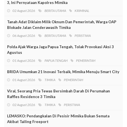
3, Ini Pernyataan Kapolres Mimika
02 August 2026
BERITA UTAMA
KRIMINAL
Tanah Adat Diklaim Milik Oknum Dan Pemerintah, Warga OAP
Blokade Jalan Cenderawasih Timika
06 August 2026
BERITA UTAMA
PERISTIWA
Polda Ajak Warga Jaga Papua Tengah, Tolak Provokasi Aksi 3
Agustus
01 August 2026
PAPUA TENGAH
PEMERINTAH
BRIDA Umumkan 21 Inovasi Terbaik, Mimika Menuju Smart City
01 August 2026
TIMIKA
PEMERINTAH
Viral, Seorang Pria Tewas Bersimbah Darah Di Perumahan
Raffles Residence 3 Timika
02 August 2026
TIMIKA
PERISTIWA
LEMASKO: Pendangkalan Di Pesisir Mimika Bukan Semata
Akibat Tailing Freeport