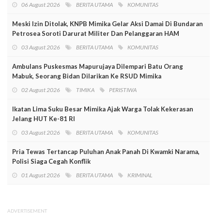
06 August 2026
BERITA UTAMA
KOMUNITAS
Meski Izin Ditolak, KNPB Mimika Gelar Aksi Damai Di Bundaran
Petrosea Soroti Darurat Militer Dan Pelanggaran HAM
03 August 2026
BERITA UTAMA
KOMUNITAS
Ambulans Puskesmas Mapurujaya Dilempari Batu Orang
Mabuk, Seorang Bidan Dilarikan Ke RSUD Mimika
02 August 2026
TIMIKA
PERISTIWA
Ikatan Lima Suku Besar Mimika Ajak Warga Tolak Kekerasan
Jelang HUT Ke-81 RI
03 August 2026
BERITA UTAMA
KOMUNITAS
Pria Tewas Tertancap Puluhan Anak Panah Di Kwamki Narama,
Polisi Siaga Cegah Konflik
01 August 2026
BERITA UTAMA
KRIMINAL
ADVERTISEMENT