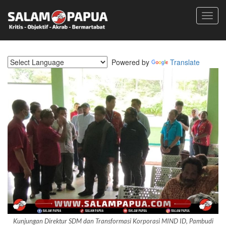
Toggl
navig
Powered by
Translate
Kunjungan Direktur SDM dan Transformasi Korporasi MIND ID, Pambudi