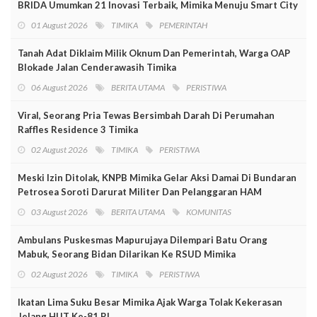
BRIDA Umumkan 21 Inovasi Terbaik, Mimika Menuju Smart City
01 August 2026
TIMIKA
PEMERINTAH
Tanah Adat Diklaim Milik Oknum Dan Pemerintah, Warga OAP
Blokade Jalan Cenderawasih Timika
06 August 2026
BERITA UTAMA
PERISTIWA
Viral, Seorang Pria Tewas Bersimbah Darah Di Perumahan
Raffles Residence 3 Timika
02 August 2026
TIMIKA
PERISTIWA
Meski Izin Ditolak, KNPB Mimika Gelar Aksi Damai Di Bundaran
Petrosea Soroti Darurat Militer Dan Pelanggaran HAM
03 August 2026
BERITA UTAMA
KOMUNITAS
Ambulans Puskesmas Mapurujaya Dilempari Batu Orang
Mabuk, Seorang Bidan Dilarikan Ke RSUD Mimika
02 August 2026
TIMIKA
PERISTIWA
Ikatan Lima Suku Besar Mimika Ajak Warga Tolak Kekerasan
Jelang HUT Ke-81 RI