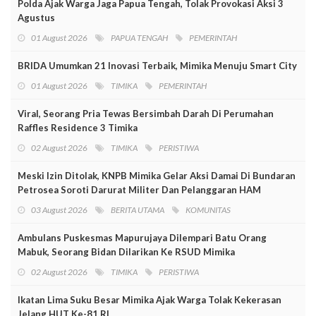
Polda Ajak Warga Jaga Papua Tengah, Tolak Provokasi Aksi 3
Agustus
01 August 2026
PAPUA TENGAH
PEMERINTAH
BRIDA Umumkan 21 Inovasi Terbaik, Mimika Menuju Smart City
01 August 2026
TIMIKA
PEMERINTAH
Viral, Seorang Pria Tewas Bersimbah Darah Di Perumahan
Raffles Residence 3 Timika
02 August 2026
TIMIKA
PERISTIWA
Meski Izin Ditolak, KNPB Mimika Gelar Aksi Damai Di Bundaran
Petrosea Soroti Darurat Militer Dan Pelanggaran HAM
03 August 2026
BERITA UTAMA
KOMUNITAS
Ambulans Puskesmas Mapurujaya Dilempari Batu Orang
Mabuk, Seorang Bidan Dilarikan Ke RSUD Mimika
02 August 2026
TIMIKA
PERISTIWA
Ikatan Lima Suku Besar Mimika Ajak Warga Tolak Kekerasan
Jelang HUT Ke-81 RI