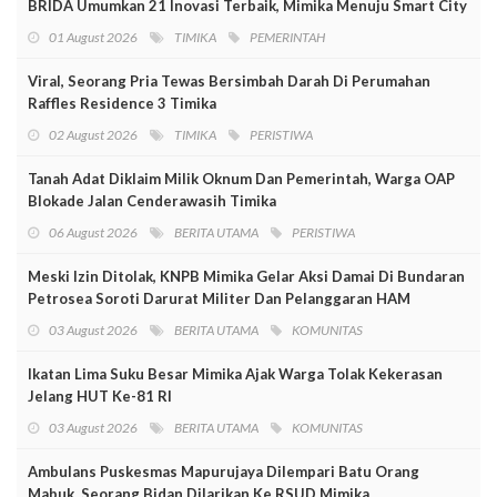
BRIDA Umumkan 21 Inovasi Terbaik, Mimika Menuju Smart City
01 August 2026
TIMIKA
PEMERINTAH
Viral, Seorang Pria Tewas Bersimbah Darah Di Perumahan
Raffles Residence 3 Timika
02 August 2026
TIMIKA
PERISTIWA
Tanah Adat Diklaim Milik Oknum Dan Pemerintah, Warga OAP
Blokade Jalan Cenderawasih Timika
06 August 2026
BERITA UTAMA
PERISTIWA
Meski Izin Ditolak, KNPB Mimika Gelar Aksi Damai Di Bundaran
Petrosea Soroti Darurat Militer Dan Pelanggaran HAM
03 August 2026
BERITA UTAMA
KOMUNITAS
Ikatan Lima Suku Besar Mimika Ajak Warga Tolak Kekerasan
Jelang HUT Ke-81 RI
03 August 2026
BERITA UTAMA
KOMUNITAS
Ambulans Puskesmas Mapurujaya Dilempari Batu Orang
Mabuk, Seorang Bidan Dilarikan Ke RSUD Mimika