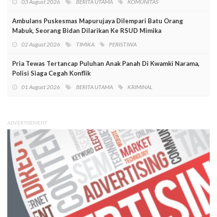
03 August 2026
BERITA UTAMA
KOMUNITAS
Ambulans Puskesmas Mapurujaya Dilempari Batu Orang
Mabuk, Seorang Bidan Dilarikan Ke RSUD Mimika
02 August 2026
TIMIKA
PERISTIWA
Pria Tewas Tertancap Puluhan Anak Panah Di Kwamki Narama,
Polisi Siaga Cegah Konflik
01 August 2026
BERITA UTAMA
KRIMINAL
ADVERTISEMENT