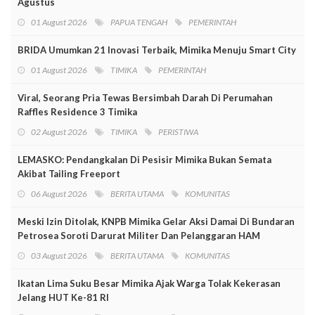
Agustus
01 August 2026
PAPUA TENGAH
PEMERINTAH
BRIDA Umumkan 21 Inovasi Terbaik, Mimika Menuju Smart City
01 August 2026
TIMIKA
PEMERINTAH
Viral, Seorang Pria Tewas Bersimbah Darah Di Perumahan
Raffles Residence 3 Timika
02 August 2026
TIMIKA
PERISTIWA
LEMASKO: Pendangkalan Di Pesisir Mimika Bukan Semata
Akibat Tailing Freeport
06 August 2026
BERITA UTAMA
KOMUNITAS
Meski Izin Ditolak, KNPB Mimika Gelar Aksi Damai Di Bundaran
Petrosea Soroti Darurat Militer Dan Pelanggaran HAM
03 August 2026
BERITA UTAMA
KOMUNITAS
Ikatan Lima Suku Besar Mimika Ajak Warga Tolak Kekerasan
Jelang HUT Ke-81 RI