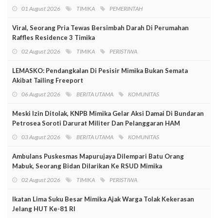
01 August 2026
TIMIKA
PEMERINTAH
Viral, Seorang Pria Tewas Bersimbah Darah Di Perumahan
Raffles Residence 3 Timika
02 August 2026
TIMIKA
PERISTIWA
LEMASKO: Pendangkalan Di Pesisir Mimika Bukan Semata
Akibat Tailing Freeport
06 August 2026
BERITA UTAMA
KOMUNITAS
Meski Izin Ditolak, KNPB Mimika Gelar Aksi Damai Di Bundaran
Petrosea Soroti Darurat Militer Dan Pelanggaran HAM
03 August 2026
BERITA UTAMA
KOMUNITAS
Ambulans Puskesmas Mapurujaya Dilempari Batu Orang
Mabuk, Seorang Bidan Dilarikan Ke RSUD Mimika
02 August 2026
TIMIKA
PERISTIWA
Ikatan Lima Suku Besar Mimika Ajak Warga Tolak Kekerasan
Jelang HUT Ke-81 RI