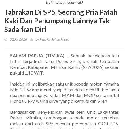
(salampapua.com/Acik)
Tabrakan Di SP5, Seorang Pria Patah
Kaki Dan Penumpang Lainnya Tak
Sadarkan Diri
02 Jul 2026
by Redaksi Salam Papua
SALAM PAPUA (TIMIKA)
– Sebuah kecelakaan lalu
lintas terjadi di Jalan Poros SP 5, setelah Jembatan
Kembar, Kabupaten Mimika, Kamis (2/7/2026), sekitar
pukul 11.10 WIT.
Insiden ini melibatkan satu unit sepeda motor Yamaha
Mio GT warna merah yang dikendarai oleh RP bersama
dua penumpangnya, yakni MAM dan MOP, serta mobil
Honda CR-V warna silver yang dikemudikan VNA.
Berdasarkan penyelidikan awal oleh Unit Lakalantas
Polres Mimika, rombongan sepeda motor tersebut
melaju dari arah SP5 menuju perempatan GOR SP5.