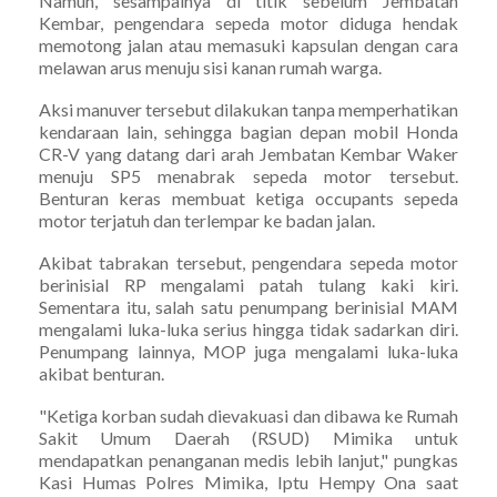
Namun, sesampainya di titik sebelum Jembatan
Kembar, pengendara sepeda motor diduga hendak
memotong jalan atau memasuki kapsulan dengan cara
melawan arus menuju sisi kanan rumah warga.
Aksi manuver tersebut dilakukan tanpa memperhatikan
kendaraan lain, sehingga bagian depan mobil Honda
CR-V yang datang dari arah Jembatan Kembar Waker
menuju SP5 menabrak sepeda motor tersebut.
Benturan keras membuat ketiga occupants sepeda
motor terjatuh dan terlempar ke badan jalan.
Akibat tabrakan tersebut, pengendara sepeda motor
berinisial RP mengalami patah tulang kaki kiri.
Sementara itu, salah satu penumpang berinisial MAM
mengalami luka-luka serius hingga tidak sadarkan diri.
Penumpang lainnya, MOP juga mengalami luka-luka
akibat benturan.
"Ketiga korban sudah dievakuasi dan dibawa ke Rumah
Sakit Umum Daerah (RSUD) Mimika untuk
mendapatkan penanganan medis lebih lanjut," pungkas
Kasi Humas Polres Mimika, Iptu Hempy Ona saat