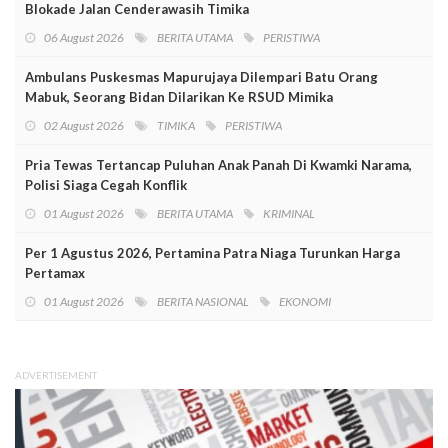
Blokade Jalan Cenderawasih Timika
06 August 2026
BERITA UTAMA
PERISTIWA
Ambulans Puskesmas Mapurujaya Dilempari Batu Orang
Mabuk, Seorang Bidan Dilarikan Ke RSUD Mimika
02 August 2026
TIMIKA
PERISTIWA
Pria Tewas Tertancap Puluhan Anak Panah Di Kwamki Narama,
Polisi Siaga Cegah Konflik
01 August 2026
BERITA UTAMA
KRIMINAL
Per 1 Agustus 2026, Pertamina Patra Niaga Turunkan Harga
Pertamax
01 August 2026
BERITA NASIONAL
EKONOMI
ADVERTISEMENT