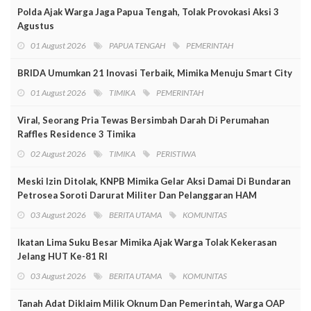
Polda Ajak Warga Jaga Papua Tengah, Tolak Provokasi Aksi 3
Agustus
01 August 2026
PAPUA TENGAH
PEMERINTAH
BRIDA Umumkan 21 Inovasi Terbaik, Mimika Menuju Smart City
01 August 2026
TIMIKA
PEMERINTAH
Viral, Seorang Pria Tewas Bersimbah Darah Di Perumahan
Raffles Residence 3 Timika
02 August 2026
TIMIKA
PERISTIWA
Meski Izin Ditolak, KNPB Mimika Gelar Aksi Damai Di Bundaran
Petrosea Soroti Darurat Militer Dan Pelanggaran HAM
03 August 2026
BERITA UTAMA
KOMUNITAS
Ikatan Lima Suku Besar Mimika Ajak Warga Tolak Kekerasan
Jelang HUT Ke-81 RI
03 August 2026
BERITA UTAMA
KOMUNITAS
Tanah Adat Diklaim Milik Oknum Dan Pemerintah, Warga OAP