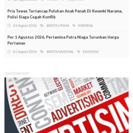
Pria Tewas Tertancap Puluhan Anak Panah Di Kwamki Narama,
Polisi Siaga Cegah Konflik
01 August 2026
BERITA UTAMA
KRIMINAL
Per 1 Agustus 2026, Pertamina Patra Niaga Turunkan Harga
Pertamax
01 August 2026
BERITA NASIONAL
EKONOMI
ADVERTISEMENT