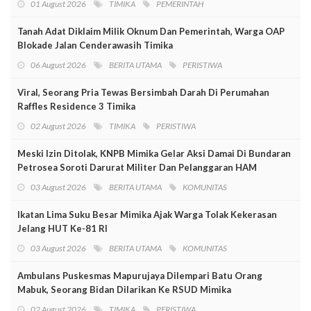
01 August 2026
TIMIKA
PEMERINTAH
Tanah Adat Diklaim Milik Oknum Dan Pemerintah, Warga OAP
Blokade Jalan Cenderawasih Timika
06 August 2026
BERITA UTAMA
PERISTIWA
Viral, Seorang Pria Tewas Bersimbah Darah Di Perumahan
Raffles Residence 3 Timika
02 August 2026
TIMIKA
PERISTIWA
Meski Izin Ditolak, KNPB Mimika Gelar Aksi Damai Di Bundaran
Petrosea Soroti Darurat Militer Dan Pelanggaran HAM
03 August 2026
BERITA UTAMA
KOMUNITAS
Ikatan Lima Suku Besar Mimika Ajak Warga Tolak Kekerasan
Jelang HUT Ke-81 RI
03 August 2026
BERITA UTAMA
KOMUNITAS
Ambulans Puskesmas Mapurujaya Dilempari Batu Orang
Mabuk, Seorang Bidan Dilarikan Ke RSUD Mimika
02 August 2026
TIMIKA
PERISTIWA