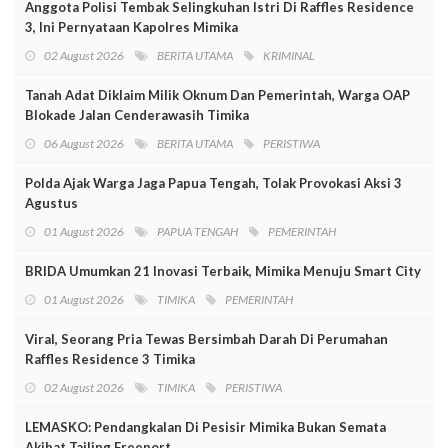
Anggota Polisi Tembak Selingkuhan Istri Di Raffles Residence
3, Ini Pernyataan Kapolres Mimika
02 August 2026
BERITA UTAMA
KRIMINAL
Tanah Adat Diklaim Milik Oknum Dan Pemerintah, Warga OAP
Blokade Jalan Cenderawasih Timika
06 August 2026
BERITA UTAMA
PERISTIWA
Polda Ajak Warga Jaga Papua Tengah, Tolak Provokasi Aksi 3
Agustus
01 August 2026
PAPUA TENGAH
PEMERINTAH
BRIDA Umumkan 21 Inovasi Terbaik, Mimika Menuju Smart City
01 August 2026
TIMIKA
PEMERINTAH
Viral, Seorang Pria Tewas Bersimbah Darah Di Perumahan
Raffles Residence 3 Timika
02 August 2026
TIMIKA
PERISTIWA
LEMASKO: Pendangkalan Di Pesisir Mimika Bukan Semata
Akibat Tailing Freeport