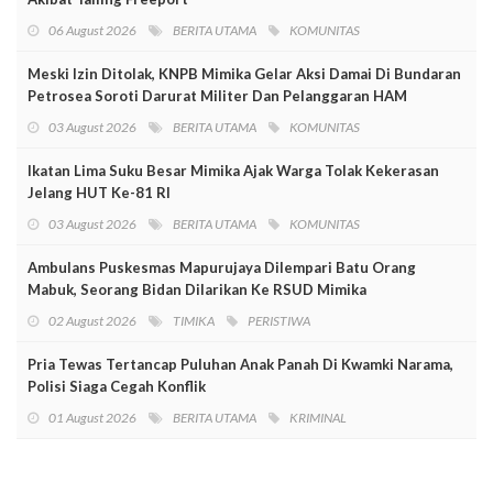
06 August 2026
BERITA UTAMA
KOMUNITAS
Meski Izin Ditolak, KNPB Mimika Gelar Aksi Damai Di Bundaran
Petrosea Soroti Darurat Militer Dan Pelanggaran HAM
03 August 2026
BERITA UTAMA
KOMUNITAS
Ikatan Lima Suku Besar Mimika Ajak Warga Tolak Kekerasan
Jelang HUT Ke-81 RI
03 August 2026
BERITA UTAMA
KOMUNITAS
Ambulans Puskesmas Mapurujaya Dilempari Batu Orang
Mabuk, Seorang Bidan Dilarikan Ke RSUD Mimika
02 August 2026
TIMIKA
PERISTIWA
Pria Tewas Tertancap Puluhan Anak Panah Di Kwamki Narama,
Polisi Siaga Cegah Konflik
01 August 2026
BERITA UTAMA
KRIMINAL