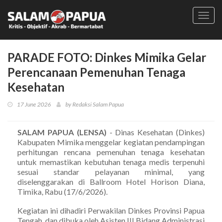
Toggl
navig
PARADE FOTO: Dinkes Mimika Gelar
Perencanaan Pemenuhan Tenaga
Kesehatan
17 June 2026
by Redaksi Salam Papua
SALAM PAPUA (LENSA)
- Dinas Kesehatan (Dinkes)
Kabupaten Mimika menggelar kegiatan pendampingan
perhitungan rencana pemenuhan tenaga kesehatan
untuk memastikan kebutuhan tenaga medis terpenuhi
sesuai standar pelayanan minimal, yang
diselenggarakan di Ballroom Hotel Horison Diana,
Timika, Rabu (17/6/2026).
Kegiatan ini dihadiri Perwakilan Dinkes Provinsi Papua
Tengah, dan dibuka oleh Asisten III Bidang Administrasi